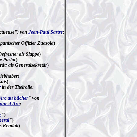
ectueuse") von
Jean-Paul Sartre
;
 spanischer Offizier Zuazola
)
efresne; als Slappe
)
he Pastor
)
dt; als Generalsekretär
)
Liebhaber
)
Luis
)
r
in der Titelrolle;
Arc au bûcher
" von
nne d'Arc
;
r
"
)
neral
"
)
ls Rendall
)