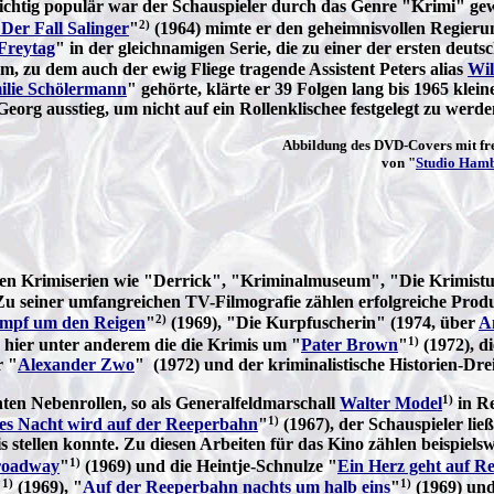
chtig populär war der Schauspieler durch das Genre "Krimi" ge
2)
Der Fall Salinger
"
(1964) mimte er den geheimnisvollen Regier
Freytag
" in der gleichnamigen Serie, die zu einer der ersten deut
 zu dem auch der ewig Fliege tragende Assistent Peters alias
Wil
ilie Schölermann
" gehörte, klärte er 39 Folgen lang bis 1965 klei
eorg ausstieg, um nicht auf ein Rollenklischee festgelegt zu werde
Abbildung des DVD-Covers mit f
von "
Studio Ham
iebten Krimiserien wie "Derrick", "Kriminalmuseum", "Die Krimis
Zu seiner umfangreichen TV-Filmografie zählen erfolgreiche Prod
2)
mpf um den Reigen
"
(1969), "Die Kurpfuscherin" (1974, über
A
1)
d hier unter anderem die die Krimis um "
Pater Brown
"
(1972), d
r "
Alexander Zwo
" (1972) und der kriminalistische Historien-Drei
1)
en Nebenrollen, so als Generalfeldmarschall
Walter Model
in R
1)
es Nacht wird auf der Reeperbahn
"
(1967), der Schauspieler lie
 stellen konnte. Zu diesen Arbeiten für das Kino zählen beispiels
1)
roadway
"
(1969) und die Heintje-Schnulze "
Ein Herz geht auf Re
1)
1)
"
(1969), "
Auf der Reeperbahn nachts um halb eins
"
(1969) und