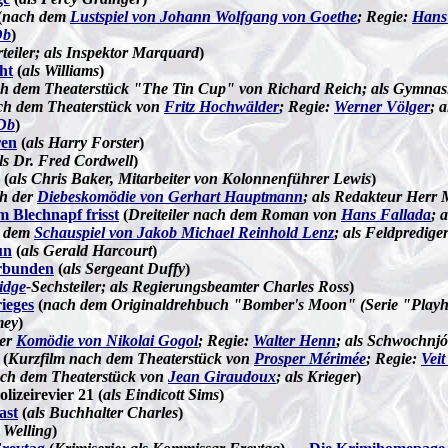
(
nach dem
Lustspiel von Johann Wolfgang von Goethe
; Regie:
Hans
Db
)
rteiler; als Inspektor Marquard
)
ht
(
als Williams
)
h dem Theaterstück "The Tin Cup" von Richard Reich; als Gymnas
ch dem Theaterstück von
Fritz Hochwälder
; Regie:
Werner Völger
; 
Db
)
ren
(
als Harry Forster
)
ls Dr. Fred Cordwell
)
(
als Chris Baker, Mitarbeiter von Kolonnenführer Lewis
)
h der
Diebeskomödie von Gerhart Hauptmann
; als Redakteur Herr 
 Blechnapf frisst
(
Dreiteiler nach dem Roman von
Hans Fallada
; 
 dem
Schauspiel von Jakob Michael Reinhold Lenz
;
als Feldpredige
un
(
als Gerald Harcourt
)
erbunden
(
als Sergeant Duffy
)
idge
-Sechsteiler; als Regierungsbeamter Charles Ross
)
ieges
(
nach dem Originaldrehbuch "Bomber's Moon" (Serie "Playh
mey
)
der
Komödie von Nikolai Gogol
; Regie:
Walter Henn
; als Schwochnjó
 (
Kurzfilm nach dem Theaterstück von
Prosper Mérimée
; Regie:
Veit
ch dem Theaterstück von
Jean Giraudoux
; als Krieger
)
lizeirevier 21 (
als Eindicott Sims
)
ast
(
als Buchhalter Charles
)
. Welling
)