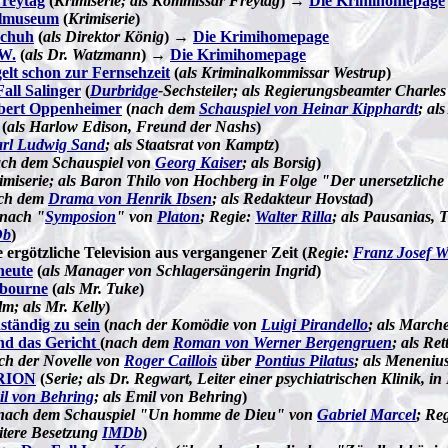
reytag
(
Krimiserie; als Kommissar Freytag
) →
Die Krimihomepage
almuseum
(
Krimiserie
)
Schuh
(
als Direktor König
) →
Die Krimihomepage
 W.
(
als Dr. Watzmann
) →
Die Krimihomepage
elt schon zur Fernsehzeit
(
als Kriminalkommissar Westrup
)
all Salinger
(
Durbridge
-Sechsteiler; als Regierungsbeamter Charles
obert Oppenheimer
(
nach dem
Schauspiel von Heinar Kipphardt
; al
(
als Harlow Edison, Freund der Nashs
)
rl Ludwig Sand
; als Staatsrat von Kamptz
)
ch dem Schauspiel von
Georg Kaiser
; als Borsig
)
imiserie; als Baron Thilo von Hochberg in Folge "Der unersetzliche 
ch dem
Drama von Henrik Ibsen
; als Redakteur Hovstad
)
nach "
Symposion
" von
Platon
;
Regie:
Walter Rilla
; als Pausanias, 
Db
)
 ergötzliche Television aus vergangener Zeit (
Regie:
Franz Josef W
heute
(
als Manager von Schlagersängerin Ingrid
)
bourne
(
als Mr. Tuke
)
lm; als Mr. Kelly
)
tändig zu sein
(
nach der Komödie von
Luigi Pirandello
; als Marche
nd das Gericht
(
nach dem
Roman von Werner Bergengruen
; als Re
ch der Novelle von
Roger Caillois
über
Pontius Pilatus
; als Meneniu
ORION
(
Serie; als Dr. Regwart, Leiter einer psychiatrischen Klinik, in
l von Behring
; als Emil von Behring
)
nach dem Schauspiel "Un homme de Dieu" von
Gabriel Marcel
; Re
itere Besetzung
IMDb
)