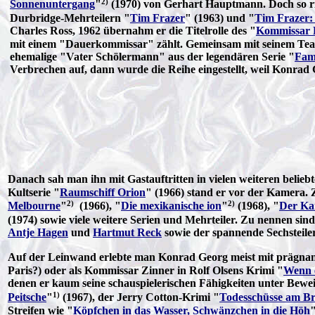
2)
Sonnenuntergang
"
(1970) von Gerhart Hauptmann. Doch so ri
Durbridge-Mehrteilern "
Tim Frazer
" (1963) und "
Tim Frazer: 
Charles Ross, 1962 übernahm er die Titelrolle des "
Kommissar 
mit einem "Dauerkommissar" zählt. Gemeinsam mit seinem Team,
ehemalige "Vater Schölermann" aus der legendären Serie "
Fam
Verbrechen auf, dann wurde die Reihe eingestellt, weil Konrad G
Danach sah man ihn mit Gastauftritten in vielen weiteren bel
Kultserie "
Raumschiff Orion
" (1966) stand er vor der Kamera. 
2)
2)
Melbourne
"
(1966), "
Die mexikanische ion
"
(1968), "
Der Ka
(1974) sowie viele weitere Serien und Mehrteiler. Zu nennen sin
Antje Hagen
und
Hartmut Reck
sowie der spannende Sechsteile
Auf der Leinwand erlebte man Konrad Georg meist mit prägnant
Paris?) oder als Kommissar Zinner in Rolf Olsens Krimi "
Wenn 
denen er kaum seine schauspielerischen Fähigkeiten unter Beweis
1)
Peitsche
"
(1967), der Jerry Cotton-Krimi "
Todesschüsse am B
Streifen wie "
Köpfchen in das Wasser, Schwänzchen in die Höh