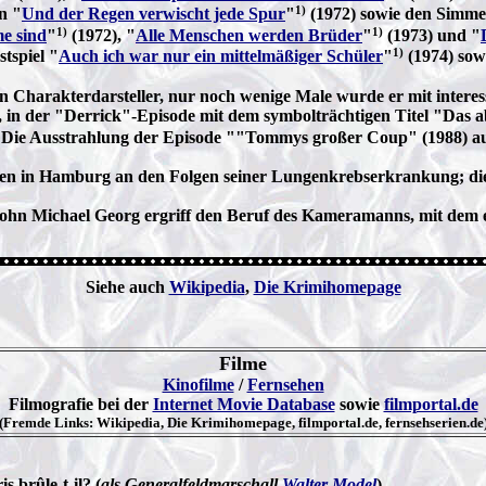
1)
n "
Und der Regen verwischt jede Spur
"
(1972) sowie den Simme
1)
1)
me sind
"
(1972), "
Alle Menschen werden Brüder
"
(1973) und "
1)
tspiel "
Auch ich war nur ein mittelmäßiger Schüler
"
(1974) sowi
n Charakterdarsteller, nur noch wenige Male wurde er mit interes
, in der "Derrick"-Episode mit dem symbolträchtigen Titel "Das a
 Die Ausstrahlung der Episode ""Tommys großer Coup" (1988) au
en in Hamburg an den Folgen seiner Lungenkrebserkrankung; die 
Sohn Michael Georg ergriff den Beruf des Kameramanns, mit dem 
Siehe auch
Wikipedia
,
Die Krimihomepage
Filme
Kinofilme
/
Fernsehen
Filmografie bei der
Internet Movie Database
sowie
filmportal.de
(Fremde Links: Wikipedia, Die Krimihomepage, filmportal.de, fernsehserien.de
is brûle-t-il? (
als Generalfeldmarschall
Walter Model
)