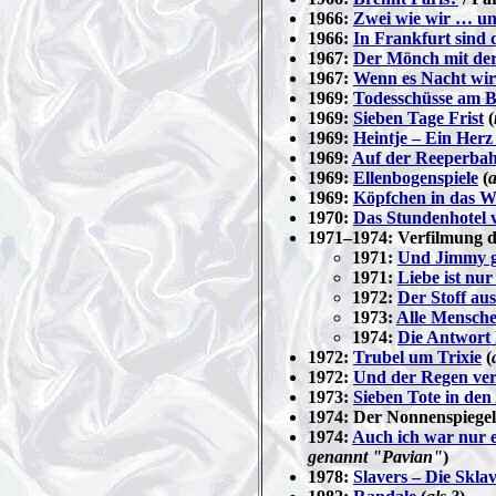
1966:
Zwei wie wir … und
1966:
In Frankfurt sind 
1967:
Der Mönch mit der
1967:
Wenn es Nacht wir
1969:
Todesschüsse am 
1969:
Sieben Tage Frist
(
1969:
Heintje – Ein Herz
1969:
Auf der Reeperbah
1969:
Ellenbogenspiele
(
1969:
Köpfchen in das W
1970:
Das Stundenhotel v
1971–1974: Verfilmung
1971:
Und Jimmy g
1971:
Liebe ist nur
1972:
Der Stoff au
1973:
Alle Mensch
1974:
Die Antwort
1972:
Trubel um Trixie
(
1972:
Und der Regen ver
1973:
Sieben Tote in den
1974: Der Nonnenspiegel 
1974:
Auch ich war nur e
genannt "Pavian"
)
1978:
Slavers – Die Skla