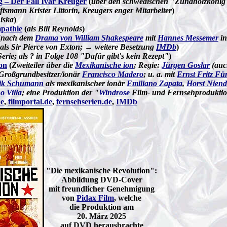
 – Der Fall Ivar Kreuger
(
über den schwedischen "Zündholzköni
tsmann Krister Littorin, Kreugers enger Mitarbeiter
)
Liska
)
pathie
(
als Bill Reynolds
)
(
nach dem
Drama von William Shakespeare
mit
Hannes Messemer
in
 als Sir Pierce von Exton; → weitere Besetzung
IMDb
)
Serie; als ? in Folge 108 "Dafür gibt's kein Rezept"
)
on
(
Zweiteiler über die
Mexikanische ion
; Regie:
Jürgen Goslar
(auc
s Großgrundbesitzer/ionär
Francisco Madero
; u. a. mit
Ernst Fritz Fü
ik Schumann
als mexikanischer ionär
Emiliano Zapata
,
Horst Niend
o Villa
; eine Produktion der "
Windrose
Film- und Fernsehproduk
de
,
filmportal.de
,
fernsehserien.de
,
IMDb
"Die mexikanische Revolution":
Abbildung DVD-Cover
mit freundlicher Genehmigung
von
Pidax Film
, welche
die Produktion am
20. März 2025
auf DVD herausbrachte