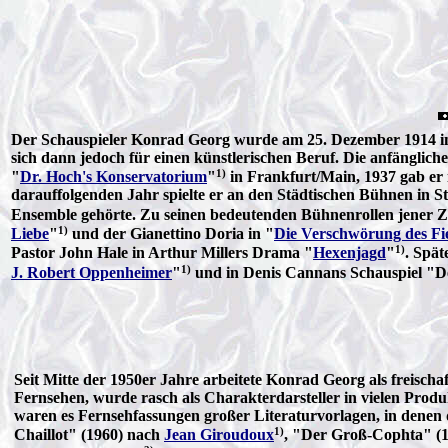
Der Schauspieler Konrad Georg wurde am 25. Dezember 1914 in M
sich dann jedoch für einen künstlerischen Beruf. Die anfängliche
1)
"
Dr. Hoch's Konservatorium
"
in Frankfurt/Main, 1937 gab er 
darauffolgenden Jahr spielte er an den Städtischen Bühnen in 
Ensemble gehörte. Zu seinen bedeutenden Bühnenrollen jener Ze
1)
Liebe
"
und der Gianettino Doria in "
Die Verschwörung des Fi
1)
Pastor John Hale in Arthur Millers Drama "
Hexenjagd
"
. Spät
1)
J. Robert Oppenheimer
"
und in Denis Cannans Schauspiel "D
Seit Mitte der 1950er Jahre arbeitete Konrad Georg als freischa
Fernsehen, wurde rasch als Charakterdarsteller in vielen Prod
waren es Fernsehfassungen großer Literaturvorlagen, in denen d
1)
Chaillot" (1960) nach
Jean Giroudoux
, "Der Groß-Cophta" (1