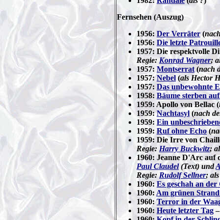
1982:
Randale
(
als ?
)
Fernsehen
(Auszug)
1956:
Der Verräter
(
nach
1956:
Die letzte Patrouill
1957: Die respektvolle Di
Regie:
Konrad Wagner
; 
1957:
Montserrat
(
nach 
1957:
Nebel
(
als Hector 
1957:
Das unbewohnte E
1958:
Bäume sterben auf
1959: Apollo von Bellac (
1959:
Nachtasyl
(
nach d
1959:
Ein unbeschriebene
1959:
Ruf ohne Echo
(
na
1959: Die Irre von Chaill
Regie:
Harry Buckwitz
; a
1960: Jeanne D'Arc auf 
Paul Claudel
(Text) und
A
Regie:
Rudolf Sellner
; als
1960:
Es geschah an der
1960:
Am grünen Strand
1960:
Terror in der Waa
1960:
Heute letzter Tag
–
1960:
Kopf in der Schlin