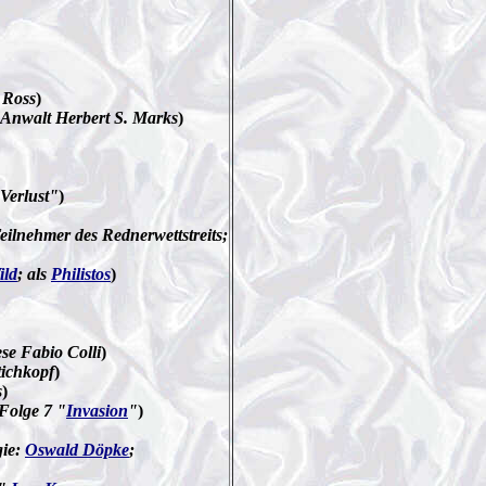
 Ross
)
s Anwalt Herbert S. Marks
)
Verlust"
)
Teilnehmer des Rednerwettstreits;
ild
; als
Philistos
)
se Fabio Colli
)
ttichkopf
)
s
)
 Folge 7 "
Invasion
"
)
gie:
Oswald Döpke
;