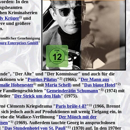
worden: In den
ungsbeamten
schen Kriminalserien
1)
ly Krüger
und
nere und größere
n.
reundlicher Genehmigung
burg Enterprises GmbH
"
tunde", "Der Alte" und "Der Kommissar" und auch für die
2)
uktionen wie "
Pontius Pilatus
"
(1966), "
Der Mann aus
1)
2)
malie Hohenester
mit
Maria Schell
)
und "
Das blaue Hotel
"
3)
ie Familiengeschichten "
Gemeinderätin Schumann
"
(1974) mit
teiler "
Der Strick um den Hals
" (1975).
1)
ené Cléments Kriegsdrama "
Paris brûle-t-il?
"
(1966, Brennt
ß sich jedoch auch auf Produktionen mit wenig Tiefgang ein, in
weise die Wallace-Verfilmung "
Der Mönch mit der
1)
isen
"
(1969). Außerdem tauchte Georg in anspruchslosen
1)
 "
Das Stundenhotel von St. Pauli
"
(1970) auf. In den 1970er