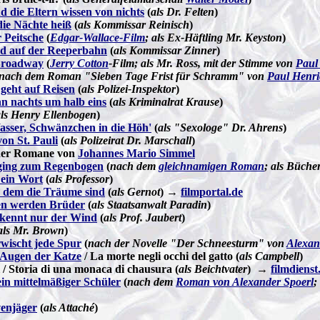
 die Eltern wissen von nichts
(
als Dr. Felten
)
die Nächte heiß
(
als Kommissar Reinisch
)
 Peitsche
(
Edgar-Wallace-Film
; als Ex-Häftling Mr. Keyston
)
d auf der Reeperbahn
(
als Kommissar Zinner
)
Broadway
(
Jerry Cotton
-Film; als Mr. Ross, mit der Stimme von
Paul
nach dem Roman "Sieben Tage Frist für Schramm" von
Paul Henri
 geht auf Reisen
(
als Polizei-Inspektor
)
n nachts um halb eins
(
als Kriminalrat Krause
)
als Henry Ellenbogen
)
asser, Schwänzchen in die Höh'
(
als "Sexologe" Dr. Ahrens
)
on St. Pauli
(
als Polizeirat Dr. Marschall
)
 der Romane von
Johannes Mario Simmel
ing zum Regenbogen
(
nach dem
gleichnamigen Roman
; als Büche
 ein Wort
(
als Professor
)
s dem die Träume sind
(
als Gernot
) →
filmportal.de
en werden Brüder
(
als Staatsanwalt Paradin
)
 kennt nur der Wind
(
als Prof. Jaubert
)
als Mr. Brown
)
wischt jede Spur
(
nach der Novelle "Der Schneesturm" von
Alexan
 Augen der Katze
/ La morte negli occhi del gatto (
als Campbell
)
/ Storia di una monaca di chausura (
als Beichtvater
) →
filmdienst
in mittelmäßiger Schüler
(
nach dem
Roman von Alexander Spoerl
;
venjäger
(
als Attaché
)