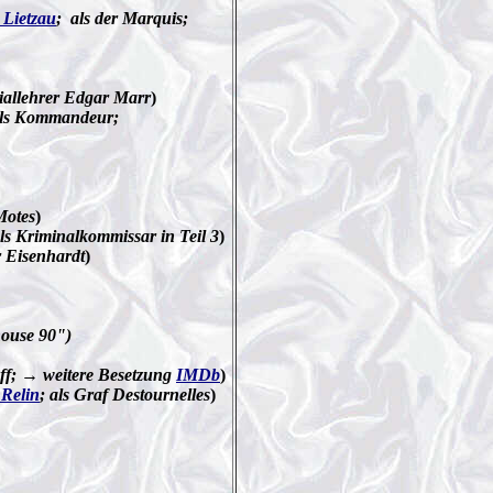
 Lietzau
; als der Marquis;
iallehrer Edgar Marr
)
als Kommandeur;
Motes
)
als Kriminalkommissar in Teil 3
)
r Eisenhardt
)
ouse 90")
ff; → weitere Besetzung
IMDb
)
 Relin
; als Graf Destournelles
)