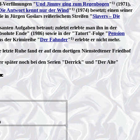
1)
l-Verfilmungen "
Und Jimmy ging zum Regenbogen
"
(1971),
1)
Die Antwort kennt nur der Wind
"
(1974) besetzt; einen seiner
e in Jürgen Goslars reißerischem Streifen "
Slavers – Die
santen Aufgaben betraut; zuletzt erlebte man ihn in der
bsolute Ende" (1986) sowie in der "Tatort"-Folge "
Pension
1)
s der Krimireihe "
Der Fahnder
"
erlebte er nicht mehr.
letzte Ruhe fand er auf dem dortigen Nienstedtener Friedhof
er später noch bei den Serien "Derrick" und "Der Alte"
)