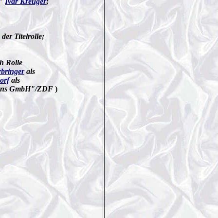
g"
Ivar Kreuger
;
 der Titelrolle;
h Rolle
rbringer
als
orf
als
tions GmbH"/ZDF
)