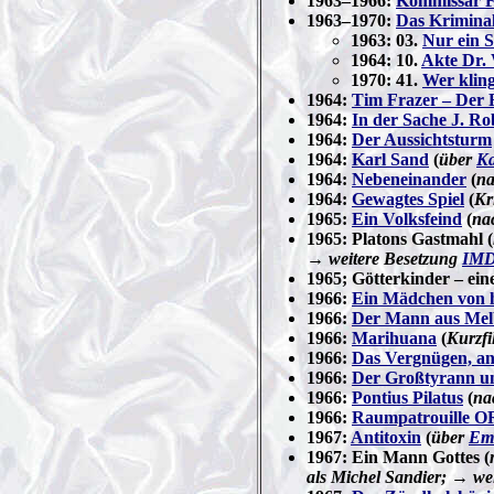
1963–1966:
Kommissar F
1963–1970:
Das Krimin
1963: 03.
Nur ein 
1964: 10.
Akte Dr.
1970: 41.
Wer kling
1964:
Tim Frazer – Der F
1964:
In der Sache J. R
1964:
Der Aussichtsturm
1964:
Karl Sand
(
über
Ka
1964:
Nebeneinander
(
na
1964:
Gewagtes Spiel
(
Kr
1965:
Ein Volksfeind
(
na
1965: Platons Gastmahl (
→ weitere Besetzung
IM
1965; Götterkinder – eine
1966:
Ein Mädchen von 
1966:
Der Mann aus Mel
1966:
Marihuana
(
Kurzfi
1966:
Das Vergnügen, ans
1966:
Der Großtyrann u
1966:
Pontius Pilatus
(
na
1966:
Raumpatrouille 
1967:
Antitoxin
(
über
Emi
1967: Ein Mann Gottes (
als Michel Sandier; → we