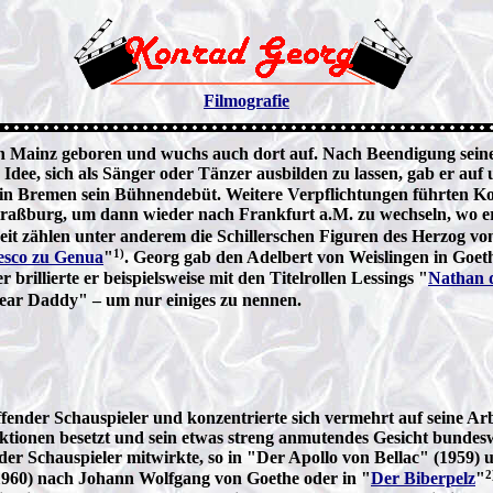
Filmografie
ainz geboren und wuchs auch dort auf. Nach Beendigung seiner S
 Idee, sich als Sänger oder Tänzer ausbilden zu lassen, gab er auf
in Bremen sein Bühnendebüt. Weitere Verpflichtungen führten Ko
Straßburg, um dann wieder nach Frankfurt a.M. zu wechseln, wo 
it zählen unter anderem die Schillerschen Figuren des Herzog von
1)
esco zu Genua
"
. Georg gab den Adelbert von Weislingen in Goet
er brillierte er beispielsweise mit den Titelrollen Lessings "
Nathan 
ear Daddy" – um nur einiges zu nennen.
ffender Schauspieler und konzentrierte sich vermehrt auf seine Ar
uktionen besetzt und sein etwas streng anmutendes Gesicht bundesw
er Schauspieler mitwirkte, so in "Der Apollo von Bellac" (1959) 
2
960) nach Johann Wolfgang von Goethe oder in "
Der Biberpelz
"