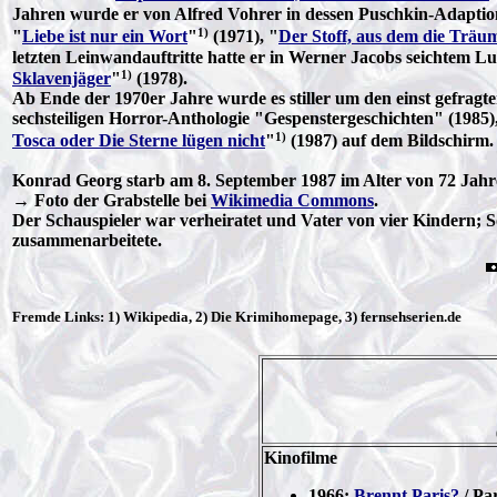
Jahren wurde er von Alfred Vohrer in dessen Puschkin-Adaptio
1)
"
Liebe ist nur ein Wort
"
(1971), "
Der Stoff, aus dem die Träu
letzten Leinwandauftritte hatte er in Werner Jacobs seichtem Lus
1)
Sklavenjäger
"
(1978).
Ab Ende der 1970er Jahre wurde es stiller um den einst gefragte
sechsteiligen Horror-Anthologie "Gespenstergeschichten" (1985)
1)
Tosca oder Die Sterne lügen nicht
"
(1987) auf dem Bildschirm.
Konrad Georg starb am 8. September 1987 im Alter von 72 Jahr
→ Foto der Grabstelle bei
Wikimedia Commons
.
Der Schauspieler war verheiratet und Vater von vier Kindern; 
zusammenarbeitete.
Fremde Links: 1) Wikipedia, 2) Die Krimihomepage, 3) fernsehserien.de
Kinofilme
1966:
Brennt Paris?
/ Par