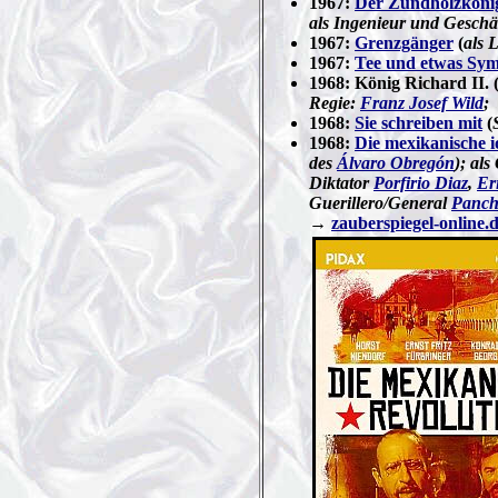
1967:
Der Zündholzkönig
als Ingenieur und Geschäf
1967:
Grenzgänger
(
als 
1967:
Tee und etwas Sym
1968: König Richard II. 
Regie:
Franz Josef Wild
;
1968:
Sie schreiben mit
(
1968:
Die mexikanische i
des
Álvaro Obregón
); al
Diktator
Porfirio Diaz
,
Er
Guerillero/General
Panch
→
zauberspiegel-online.