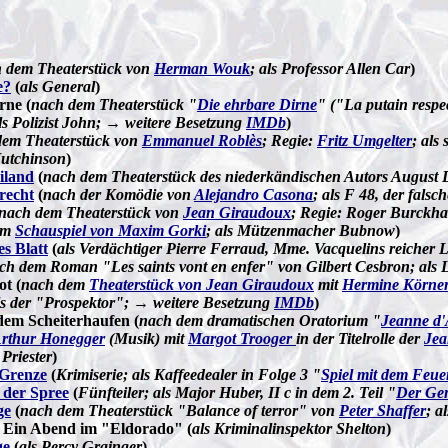
 dem Theaterstück von
Herman Wouk
; als Professor Allen Car
)
e?
(
als General
)
rne (
nach dem Theaterstück "
Die ehrbare Dirne
" ("La putain resp
als Polizist John; → weitere Besetzung
IMDb
)
dem Theaterstück von
Emmanuel Roblès
; Regie:
Fritz Umgelter
; als
Hutchinson
)
iland
(
nach dem Theaterstück des niederkändischen Autors August D
recht
(
nach der Komödie von
Alejandro Casona
; als F 48, der falsc
nach dem Theaterstück von
Jean Giraudoux
; Regie: Roger Burckhar
em
Schauspiel von Maxim Gorki
; als Mützenmacher Bubnow
)
s Blatt
(
als Verdächtiger Pierre Ferraud, Mme. Vacquelins reicher 
ch dem Roman "Les saints vont en enfer" von Gilbert Cesbron; als 
ot (
nach dem
Theaterstück von Jean Giraudoux
mit
Hermine Körne
ls der "Prospektor"; → weitere Besetzung
IMDb
)
dem Scheiterhaufen (
nach dem dramatischen Oratorium "
Jeanne d'
rthur Honegger
(Musik) mit
Margot Trooger
in der Titelrolle der
Jea
 Priester
)
 Grenze
(
Krimiserie; als Kaffeedealer in Folge 3 "
Spiel mit dem Feue
 der Spree
(
Fünfteiler; als Major Huber, II c in dem 2. Teil "
Der Ge
ge
(
nach dem Theaterstück "Balance of terror" von
Peter Shaffer
; a
 Ein Abend im "Eldorado" (
als Kriminalinspektor Shelton
)
ge
(
als Percy Grainger
)