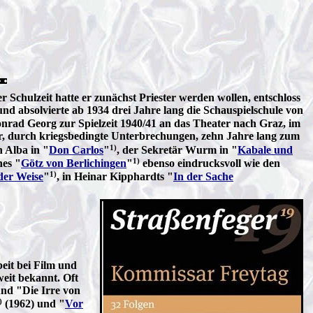
chulzeit hatte er zunächst Priester werden wollen, entschloss
 und absolvierte ab 1934 drei Jahre lang die Schauspielschule von
nrad Georg zur Spielzeit 1940/41 an das Theater nach Graz, im
er, durch kriegsbedingte Unterbrechungen, zehn Jahre lang zum
1)
 Alba in "
Don Carlos
"
, der Sekretär Wurm in "
Kabale und
1)
hes "
Götz von Berlichingen
"
ebenso eindrucksvoll wie den
1)
der Weise
"
, in Heinar Kipphardts "
In der Sache
beit bei Film und
eit bekannt. Oft
und "Die Irre von
)
(1962) und "
Vor