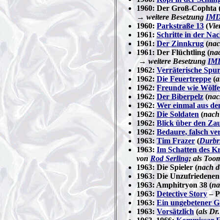
1960: Der Groß-Cophta 
→ weitere Besetzung
IM
1960:
Parkstraße 13
(
Vie
1961:
Schritte in der Nac
1961:
Der Zinnkrug
(
nac
1961: Der Flüchtling (
na
→ weitere Besetzung
IM
1962:
Verräterische Spu
1962:
Die Feuertreppe
(
a
1962:
Freunde wie Wölfe
1962:
Der Biberpelz
(
nac
1962:
Wer einmal aus dem
1962:
Die Soldaten
(
nach
1962:
Blick über den Za
1962:
Bedaure, falsch v
1963:
Tim Frazer
(
Durbr
1963:
Im Schatten des Kr
von
Rod Serling
; als Too
1963: Die Spieler (
nach 
1963: Die Unzufriedenen
1963: Amphitryon 38 (
na
1963:
Detective Story
– Po
1963:
Ein ungebetener G
1963:
Vorsätzlich
(
als Dr