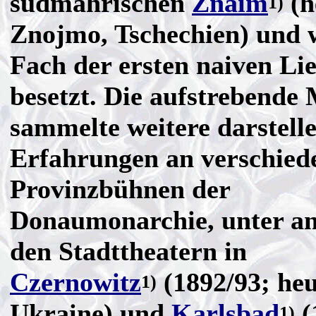
südmährischen
Znaim
(h
1)
Znojmo, Tschechien) und 
Fach der ersten naiven Li
besetzt. Die aufstrebende
sammelte weitere darstelle
Erfahrungen an verschied
Provinzbühnen der
Donaumonarchie, unter a
den Stadttheatern in
Czernowitz
(1892/93; heu
1)
Ukraine) und
Karlsbad
(
1)