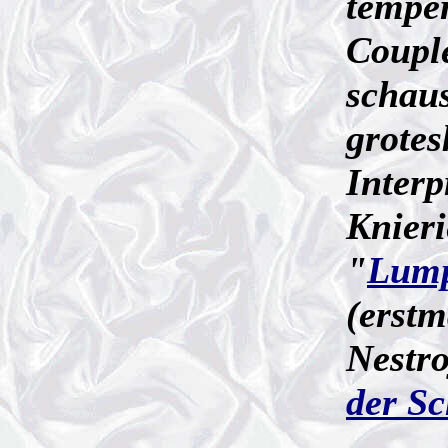
tempe
Couple
schaus
grote
Interp
Knieri
"
Lump
(erstm
Nestro
der Sc