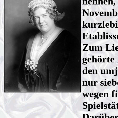
nennen,
Novembe
kurzlebi
Etablis
Zum Lie
gehörte 
den umj
nur sieb
wegen fi
Spielstä
Darüber