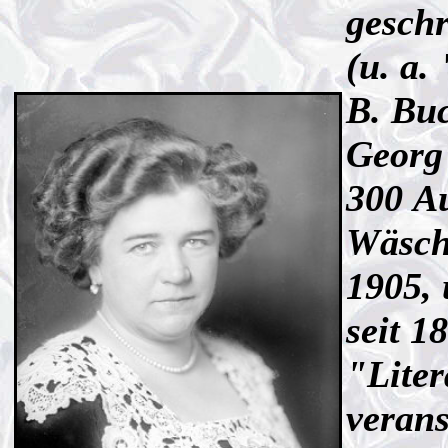
gesch
(u. a.
B. Bu
Georg 
300 A
Wäsch
1905,
seit 1
"Lite
verans