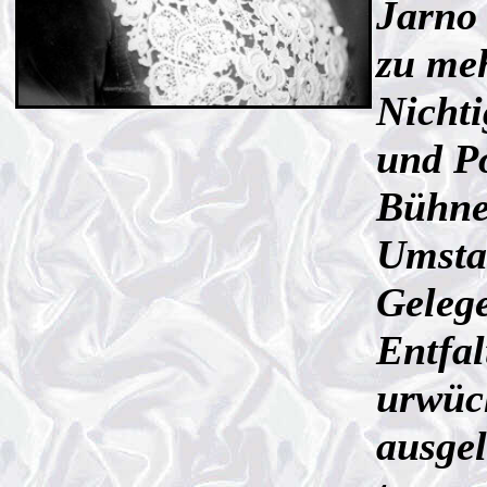
Jarno 
zu meh
Nichti
und Po
Bühne
Umstan
Geleg
Entfal
urwüch
ausgel