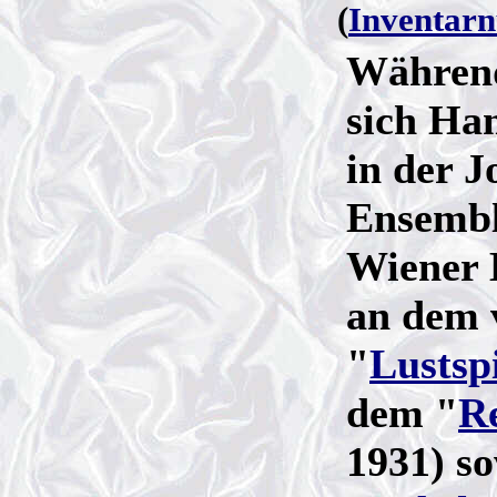
(
Inventar
Während
sich Ha
in der J
Ensembl
Wiener 
an dem 
"
Lustsp
dem "
R
1931) s