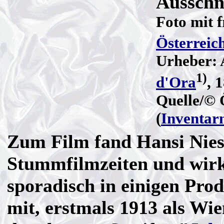
Ausschn
Foto mit 
Österreic
Urheber: 
1)
d'Ora
, 
Quelle/© 
(
Inventa
Zum Film fand Hansi Niese
Stummfilmzeiten und wir
sporadisch in einigen Pro
mit, erstmals 1913 als Wie