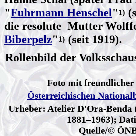
"
Fuhrmann Henschel
"
(s
1)
die resolute Mutter Wolff
Biberpelz
"
(seit 1919).
1)
Rollenbild der Volksschau
Foto mit freundliche
Österreichischen National
Urheber: Atelier D'Ora-Benda 
1881–1963); Dati
Quelle/© ÖNB