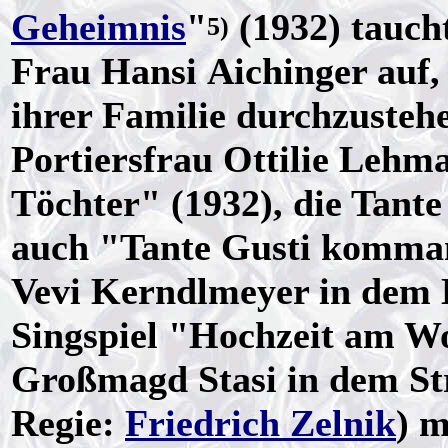
Geheimnis
"
(1932) taucht
5)
Frau Hansi Aichinger auf, 
ihrer Familie durchzustehe
Portiersfrau Ottilie Leh
Töchter" (1932), die Tante
auch "Tante Gusti komman
Vevi Kerndlmeyer in dem 
Singspiel "Hochzeit am Wo
Großmagd Stasi in dem Str
Regie:
Friedrich Zelnik
) m