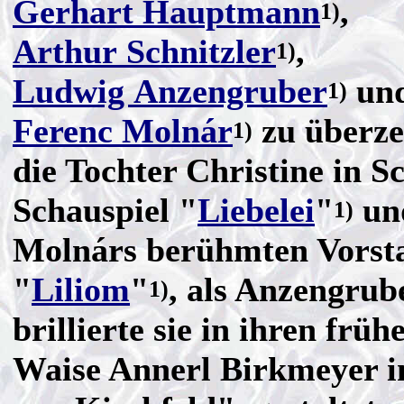
Gerhart Hauptmann
,
1)
Arthur Schnitzler
,
1)
Ludwig Anzengruber
un
1)
Ferenc Molnár
zu überze
1)
die Tochter Christine in Sc
Schauspiel "
Liebelei
"
und
1)
Molnárs berühmten Vorst
"
Liliom
"
, als Anzengrub
1)
brillierte sie in ihren früh
Waise Annerl Birkmeyer i