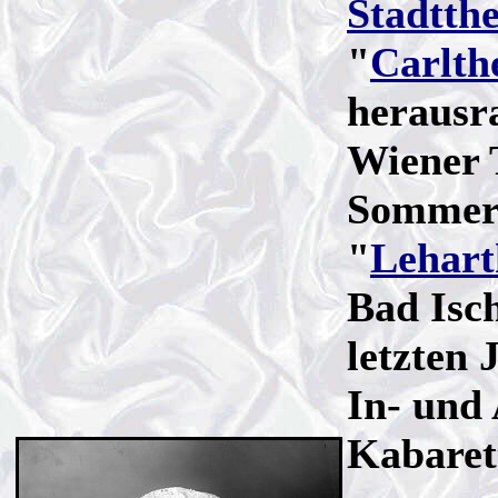
Stadtthe
"
Carlth
herausr
Wiener 
Sommerm
"
Lehart
Bad Isch
letzten 
In- und 
Kabaret