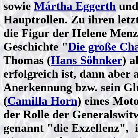
sowie
Mártha Eggerth
un
Hauptrollen. Zu ihren letz
die Figur der Helene Menze
Geschichte "
Die große Ch
Thomas (
Hans Söhnker
) a
erfolgreich ist, dann abe
Anerkennung bzw. sein Gl
(
Camilla Horn
) eines Moto
der Rolle der Generalswitw
genannt "die Exzellenz", 