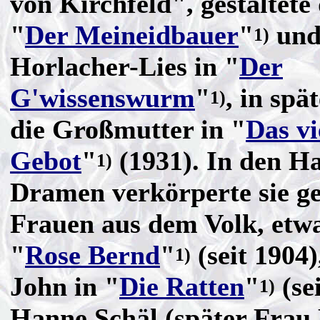
von Kirchfeld", gestaltete 
"
Der Meineidbauer
"
und
1)
Horlacher-Lies in "
Der
G'wissenswurm
"
, in spä
1)
die Großmutter in "
Das vi
Gebot
"
(1931). In den 
1)
Dramen verkörperte sie ge
Frauen aus dem Volk, etwa
"
Rose Bernd
"
(seit 1904)
1)
John in "
Die Ratten
"
(sei
1)
Hanne Schäl (später Frau 