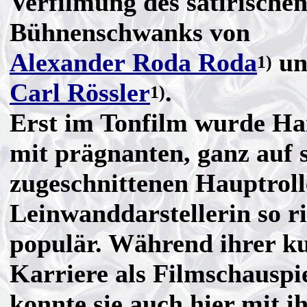
Verfilmung des satirische
Bühnenschwanks von
Alexander Roda Roda
un
1)
Carl Rössler
.
1)
Erst im Tonfilm wurde Ha
mit prägnanten, ganz auf s
zugeschnittenen Hauptroll
Leinwanddarstellerin so ri
populär. Während ihrer k
Karriere als Filmschauspi
konnte sie auch hier mit i