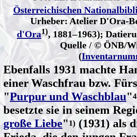
Österreichischen Nationalbibl
Urheber: Atelier D'Ora-B
1)
d'Ora
, 1881–1963); Datieru
Quelle / © ÖNB/Wi
(
Inventarnum
Ebenfalls 1931 machte Han
einer Waschfrau bzw. Für
"
Purpur und Waschblau
"
4
besetzte sie in seinem Re
große Liebe
"
(1931) als 
1)
Frieda, die den jungen Fra