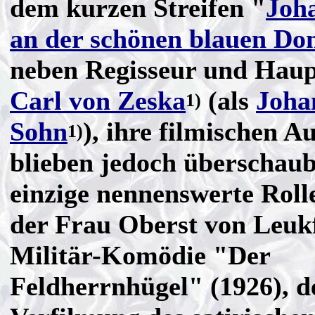
dem kurzen Streifen "
Joh
an der schönen blauen Do
neben Regisseur und Haup
Carl von Zeska
(als
Joha
1)
Sohn
), ihre filmischen Au
1)
blieben jedoch überschaub
einzige nennenswerte Roll
der Frau Oberst von Leukf
Militär-Komödie "Der
Feldherrnhügel" (1926), d