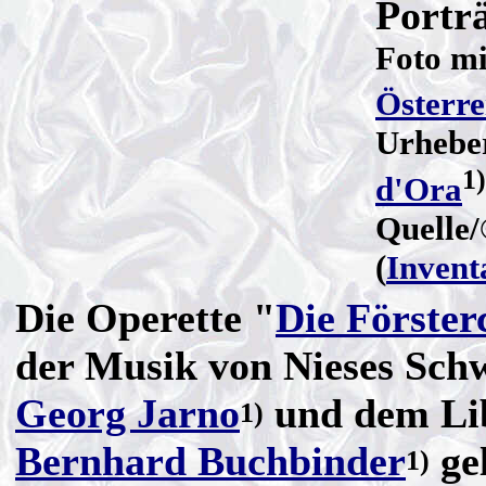
Porträ
Foto mi
Österre
Urheber
1)
d'Ora
Quelle
(
Inven
Die Operette "
Die Försterc
der Musik von Nieses Sch
Georg Jarno
und dem Lib
1)
Bernhard Buchbinder
ge
1)