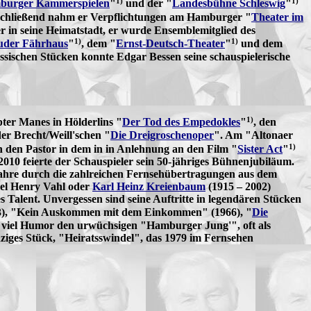
1)
1)
burger Kammerspielen
"
und der "
Landesbühne Schleswig
"
anschließend nahm er Verpflichtungen am Hamburger "
Theater im
r in seine Heimatstadt, er wurde Ensemblemitglied des
1)
1)
uder Fährhaus
"
, dem "
Ernst-Deutsch-Theater
"
und dem
assischen Stücken konnte Edgar Bessen seine schauspielerische
1)
pter Manes in Hölderlins "
Der Tod des Empedokles
"
, den
er Brecht/Weill'schen "
Die Dreigroschenoper
". Am
"Altonaer
1)
h den Pastor in dem in in Anlehnung an den Film "
Sister Act
"
010 feierte der Schauspieler sein 50-jähriges Bühnenjubiläum.
Jahre durch die zahlreichen Fernsehübertragungen aus dem
kel Henry Vahl oder
Karl Heinz Kreienbaum
(1915 – 2002)
s Talent. Unvergessen sind seine Auftritte in legendären Stücken
63), "Kein Auskommen mit dem Einkommen" (1966), "
Die
t viel Humor den urwüchsigen "Hamburger Jung'", oft als
nziges Stück, "Heiratsswindel", das 1979 im Fernsehen