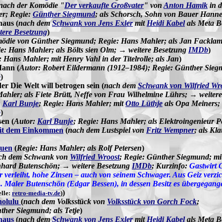
nach der Komödie "
Der verkaufte Großvater
" von
Anton Hamik
in d
er; Regie:
Günther Siegmund
; als Schorsch, Sohn von Bauer Hann
haus (
nach dem
Schwank von Jens Exler
mit
Heidi Kabel
als Meta B
tere Besetzung
)
ödie von Günther Siegmund; Regie: Hans Mahler; als Jan Fackla
e: Hans Mahler; als Bölts sien Olm; → weitere Besetzung
IMDb
)
: Hans Mahler; mit Henry Vahl in der Titelrolle; als Jan
)
Mann (
Autor: Robert Eildermann (1912–1984); Regie: Günther Siegm
b
)
er Die Welt will betrogen sein (
nach dem
Schwank von Wilfried Wr
Mahler; als Fiete Brütt, Neffe von Frau Wilhelmine Lührs; → weiter
:
Karl Bunje
; Regie: Hans Mahler; mit
Otto Lüthje
als Opa Meiners; 
b
)
sen (
Autor:
Karl Bunje
; Regie: Hans Mahler; als Elektroingenieur 
it dem Einkommen
(
nach dem Lustspiel von
Fritz Wempner
; als Kl
auen
(
Regie: Hans Mahler; als Rolf Petersen
)
ch dem Schwank von
Wilfried Wroost
; Regie: Günther Siegmund; mit
rnhard Butenschön; → weitere Besetzung
IMDb
;
Kurzinfo:
Gastwirt 
er verleiht, hohe Zinsen – auch von seinem Schwager. Aus Geiz verzic
rn. Maler Butenschön (Edgar Bessen), in dessen Besitz es übergegang
)
lle:
retro-media-tv.de
)
nolulu
(
nach dem Volksstück von
Volksstück von Gorch Fock
;
her Siegmund; als Tetje
)
haus
(
nach dem
Schwank von Jens Exler
mit
Heidi Kabel
als Meta B