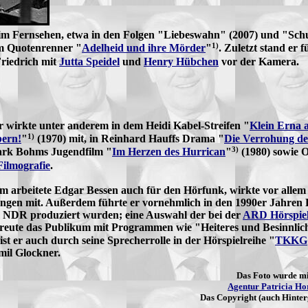
n im Fernsehen, etwa in den Folgen "Liebeswahn" (2007) und "Schu
1)
em Quotenrenner "
Adelheid und ihre Mörder
"
. Zuletzt stand er 
riedrich mit
Jutta Speidel
und
Henry Hübchen
vor der Kamera.
r wirkte unter anderem in dem Heidi Kabel-Streifen "
Klein Erna 
1)
bern!
"
(1970) mit, in Reinhard Hauffs Drama "
Die Verrohung d
3)
Hark Bohms Jugendfilm "
Im Herzen des Hurrican
"
(1980) sowie 
Filmografie
.
m arbeitete Edgar Bessen auch für den Hörfunk, wirkte vor allem
gen mit. Außerdem führte er vornehmlich in den 1990er Jahren 
 NDR produziert wurden; eine Auswahl der bei der
ARD Hörspie
rfreute das Publikum mit Programmen wie "Heiteres und Besinnlic
 er auch durch seine Sprecherrolle in der Hörspielreihe "
TKKG
mil Glockner.
Das Foto wurde mi
Agentur Patricia Ho
Das Copyright (auch Hinterg