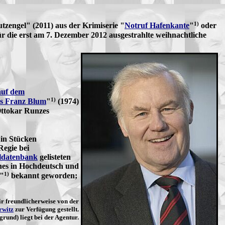
1)
tzengel" (2011) aus der Krimiserie "
Notruf Hafenkante
"
oder
für die erst am 7. Dezember 2012 ausgestrahlte weihnachtliche
auf dem
1)
es Franz Blum
"
(1974)
Ottokar Runzes
 in Stücken
Regie bei
ldatenbank
gelisteten
hes in Hochdeutsch und
1)
"
bekannt geworden;
r freundlicherweise von der
rwitz
zur Verfügung gestellt.
rund) liegt bei der Agentur.