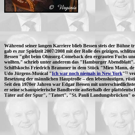
Während seiner langen Karriere blieb Bessen stets der Bühne
gab es zur Spielzeit 2007/2008 mit der Rolle des geizigen, schl
Bessen "gibt beim Ohnsorg-Comeback den ergrauten Fuchs und 
wollten." schrieb unter anderem das "Hamburger Abendblatt". S
Schiffskochs Friedrich Brammer in dem Stück "Mien Mann, de 
1)
Udo Jürgens-Musical "
Ich war noch niemals in New York
"
ver
Besetzung der männlichen Hauptrolle – den lebenslustigen, rüs
Seit den 1970er Jahren war Edgar Bessen mit unterschiedlichste
er seine schauspielerische Bandbreite außerhalb der plattdeut
Täter auf der Spur", "Tatort", "St. Pauli Landungsbrücken" o