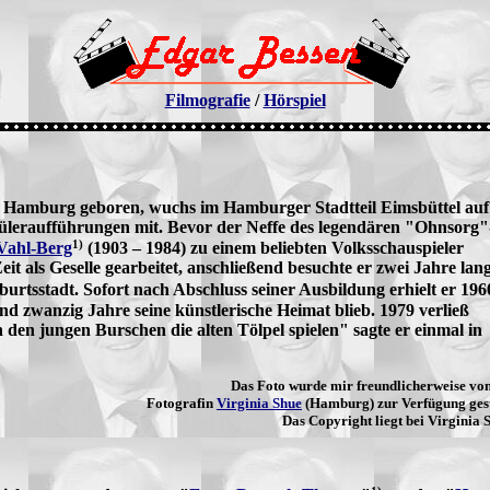
Filmografie
/
Hörspiel
 Hamburg geboren, wuchs im Hamburger Stadtteil Eimsbüttel auf
chüleraufführungen mit. Bevor der Neffe des legendären "Ohnsorg"
1)
Vahl-Berg
(1903 – 1984) zu einem beliebten Volksschauspieler
eit als Geselle gearbeitet, anschließend besuchte er zwei Jahre lan
burtsstadt. Sofort nach Abschluss seiner Ausbildung erhielt er 196
und zwanzig Jahre seine künstlerische Heimat blieb.
1979 verließ
 den jungen Burschen die alten Tölpel spielen" sagte er einmal in
Das Foto wurde mir freundlicherweise vo
Fotografin
Virginia Shue
(Hamburg) zur Verfügung gest
Das Copyright liegt bei Virginia 