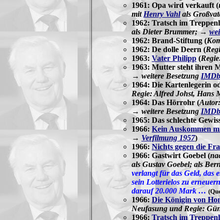
1961: Opa wird verkauft (
mit
Henry Vahl
als Großvat
1962: Tratsch im Treppen
als Dieter Brummer; →
wei
1962: Brand-Stiftung (
Kom
1962: De dolle Deern (
Regi
1963:
Vater Philipp
(
Regie
1963: Mutter steht ihren 
→ weitere Besetzung
IMD
1964: Die Kartenlegerin od
Regie: Alfred Johst, Hans 
1964: Das Hörrohr (
Autor
→ weitere Besetzung
IMD
1965: Das schlechte Gewis
1966:
Kein Auskommen m
→
Verfilmung 1957
)
1966:
Nichts gegen die Fr
1966: Gastwirt Goebel (
na
als Gustav Goebel; als Be
verlangt für das Geld, das 
sein Lotterielos zu erneue
darauf 20.000 Mark …
(Que
1966:
Die Königin von Ho
Neufasung und Regie: Günt
1966:
Tratsch im Treppen