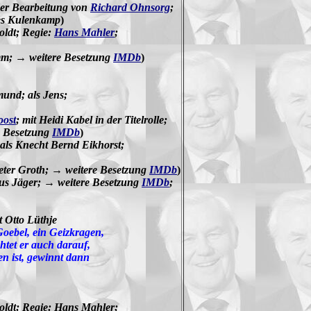
er Bearbeitung von
Richard Ohnsorg
;
es Kulenkamp
)
oldt; Regie:
Hans Mahler
;
mm; → weitere Besetzung
IMDb
)
und; als Jens;
oost
; mit Heidi Kabel in der Titelrolle;
e Besetzung
IMDb
)
als Knecht Bernd Eikhorst;
Peter Groth; → weitere Besetzung
IMDb
)
aus Jäger; → weitere Besetzung
IMDb
;
 Otto Lüthje
Goebel, ein Geizkragen,
htet er auch darauf,
en ist, gewinnt dann
oldt;
Regie: Hans Mahler;