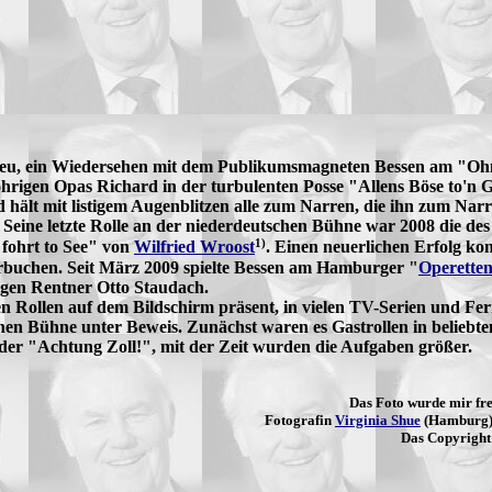
 treu, ein Wiedersehen mit dem Publikumsmagneten Bessen am "O
itzohrigen Opas Richard in der turbulenten Posse "Allens Böse to'n
hält mit listigem Augenblitzen alle zum Narren, die ihn zum Na
eine letzte Rolle an der niederdeutschen Bühne war 2008 die des
1)
fohrt to See" von
Wilfried Wroost
. Einen neuerlichen Erfolg ko
buchen. Seit März 2009 spielte Bessen am Hamburger "
Operette
tigen Rentner Otto Staudach.
n Rollen auf dem Bildschirm präsent, in vielen TV-Serien und Fern
schen Bühne unter Beweis. Zunächst waren es Gastrollen in belieb
der "Achtung Zoll!", mit der Zeit wurden die Aufgaben größer.
Das Foto wurde mir fr
Fotografin
Virginia Shue
(Hamburg) 
Das Copyright 