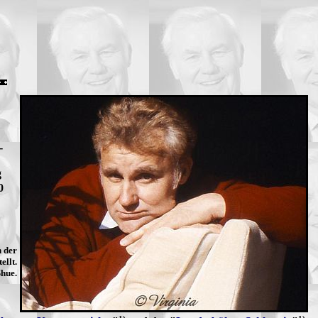
-
g
0
n der
ellt.
Shue.