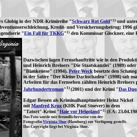
1)
rs Globig in der NDR-Krimireihe "
Schwarz Rot Gold
"
und unter
bventionserschleichung, Kredit- und Versicherungsbetrug; 1996 gi
1)
gendserie "
Ein Fall für TKKG
"
den Kommissar Glockner, eine Fi
Dazwischen lagen Fernsehauftritte wie in den Produk
und Heinrich Breloers "Die Staatskanzlei" (1989) ode
"Blankenese" (1994).
Peter Weck
besetzte den Schauspi
in der Satire "Der Kleine Dachschaden" (1998) sah m
Arbeiten für das Fernsehen zählten Heinrich Breloers p
1)
Jahrhundertroman
"
(2001) und der Krimi "
Das Duo 
Edgar Bessen als Kriminalhauptmeister Heinz Nickel
mit
Manfred Krug
(KHK Paul Stoever) in dem
1)
"Tatort"-Krimi "
Haie vor Helgoland
"
(EA: 23.04.19
Das Foto wurde mir freundlicherweise von der
Fotografin
Virginia Shue
(Hamburg) zur Verfügung gestellt.
Das Copyright liegt bei Virginia Shue.