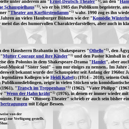
1)
 spielte unter anderem am "
Ernst-Deutsch-Theater
"
, an den "
Ham
1)
he Schauspielhaus
"
, wo er bis 1985 das Publikum begeisterte, 
1)
ner "
Theater am Kurfürstendamm
"
wahr. 1990 zog es ihn wiede
 Jahren an vielen Hamburger Bühnen wie der "
Komödie Winterh
 meist das des humorvollen Charakterdarstellers, aber auch in kl
1)
em den Hausherrn Brabantio in Shakespeares "
Othello
"
, den Ägy
1)
 "
Mutter Courage und ihre Kinder
"
und den Pastor Kimball in d
weise den Polonius in dem Shakespeare-Drama "
Hamlet
", aber auc
oul-Musical "Sister Soul" – um nur einiges zu nennen.. Im Jahre 2
ndesweit bekannt wurde der Schauspieler seit Anfang der 1960er 
 legendären Kollegen wie
Heidi Kabel
(1914 – 2010), seinem On
1)
Publikumslieblingen, zeigte in vielen Stücken sein komödiantische
1)
(1961), "
Tratsch im Treppenhaus
"
(1962), "Vater Philipp" (19
1)
er "
Wenn der Hahn kräht
"
(1976), in denen er immer wieder mi
 mimte. Für das "Ohnsorg-Theater" schrieb er auch sein bisher ei
bertragungen
mit Edgar Bessen.
weise von der
g) zur Verfügung gestellt.
 Shue.