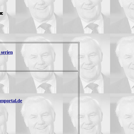
 serien
ilmportal.de