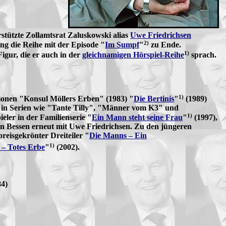
stützte Zollamtsrat Zaluskowski alias
Uwe Friedrichsen
2)
ng die Reihe mit der Episode "
Im Sumpf
"
zu Ende.
1)
gur, die er auch in der
gleichnamigen Hörspiel-Reihe
sprach.
1)
tionen "Konsul Möllers Erben" (1983) "
Die Bertinis
"
(1989)
r in Serien wie "Tante Tilly", "Männer vom K3" und
1)
eler in der Familienserie "
Ein Mann steht seine Frau
"
(1997),
an Bessen erneut mit Uwe Friedrichsen. Zu den jüngeren
reisgekrönter Dreiteiler "
Die Manns – Ein
1)
– Totes Erbe
"
(2002).
84)