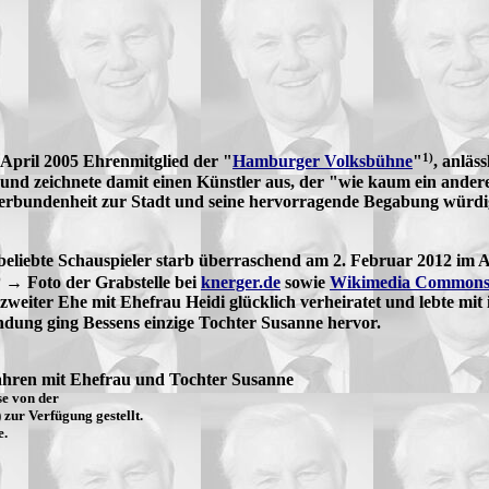
1)
April 2005 Ehrenmitglied der "
Hamburger Volksbühne
"
, anläs
und zeichnete damit einen Künstler aus, der "wie kaum ein ande
erbundenheit zur Stadt und seine hervorragende Begabung würdigt 
 beliebte Schauspieler starb überraschend am 2. Februar 2012 im 
)
→ Foto der Grabstelle bei
knerger.de
sowie
Wikimedia Common
zweiter Ehe mit Ehefrau Heidi glücklich verheiratet und lebte mit
ndung ging Bessens einzige Tochter Susanne hervor.
ahren mit Ehefrau und Tochter Susanne
se von der
zur Verfügung gestellt.
e.