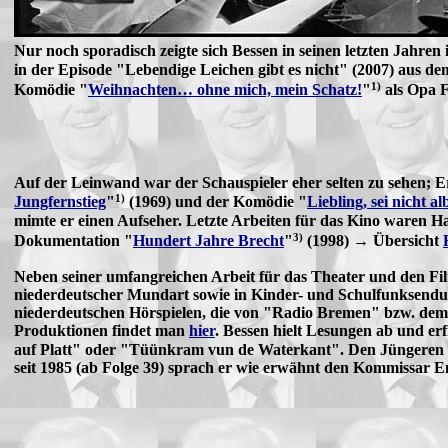
Nur noch sporadisch zeigte sich Bessen in seinen letzten Jahre
in der Episode "Lebendige Leichen gibt es nicht" (2007) aus d
1)
Komödie "
Weihnachten… ohne mich, mein Schatz!
"
als Opa F
Auf der Leinwand war der Schauspieler eher selten zu sehen; E
1)
Jungfernstieg
"
(1969) und der Komödie "
Liebling, sei nicht al
mimte er einen Aufseher. Letzte Arbeiten für das Kino waren 
3)
Dokumentation "
Hundert Jahre Brecht
"
(1998) → Übersicht
Neben seiner umfangreichen Arbeit für das Theater und den Fil
niederdeutscher Mundart sowie in Kinder- und Schulfunksendun
niederdeutschen Hörspielen, die von "Radio Bremen" bzw. dem
Produktionen findet man
hier
. Bessen hielt Lesungen ab und e
auf Platt" oder "Tüünkram vun de Waterkant". Den Jüngeren ist
seit 1985 (ab Folge 39) sprach er wie erwähnt den Kommissar E