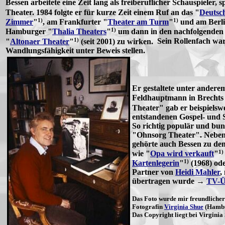
Bessen arbeitete eine Zeit lang als freiberuflicher Schauspieler,
Theater. 1984 folgte er für kurze Zeit einem Ruf an das "
Deutsc
1)
1)
Zimmer
"
, am Frankfurter "
Theater am Turm
"
und am Berli
1)
Hamburger "
Thalia Theaters
"
um dann in den nachfolgenden
1)
"
Altonaer Theater
"
(seit 2001) zu wirken.
Sein Rollenfach war
Wandlungsfähigkeit unter Beweis stellen.
Er gestaltete unter ander
Feldhauptmann in Brechts
Theater" gab er beispiels
entstandenen Gospel- und S
So richtig populär und bu
"Ohnsorg Theater". Neben
gehörte auch Bessen zu den 
1)
wie "
Opa wird verkauft
"
1)
Kartenlegerin
"
(1968) od
Partner von
Heidi Mahler
,
übertragen wurde →
TV-Ü
Das Foto wurde mir freundlicher
Fotografin
Virginia Shue
(Hambur
Das Copyright liegt bei Virginia