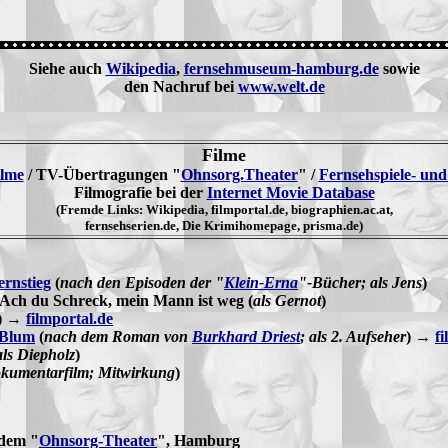
Siehe auch
Wikipedia
,
fernsehmuseum-hamburg.de
sowie
den Nachruf bei
www.welt.de
Filme
ilme
/ TV-Übertragungen "
Ohnsorg.Theater
" /
Fernsehspiele- und
Filmografie bei der
Internet Movie Database
(Fremde Links: Wikipedia, filmportal.de, biographien.ac.at,
fernsehserien.de, Die Krimihomepage, prisma.de)
ernstieg
(
nach den Episoden der "
Klein-Erna
"-Bücher; als Jens
)
 Ach du Schreck, mein Mann ist weg (
als Gernot
)
) →
filmportal.de
 Blum
(
nach dem Roman von
Burkhard Driest
; als 2. Aufseher
) →
f
als Diepholz
)
kumentarfilm; Mitwirkung
)
dem "
Ohnsorg-Theater
", Hamburg