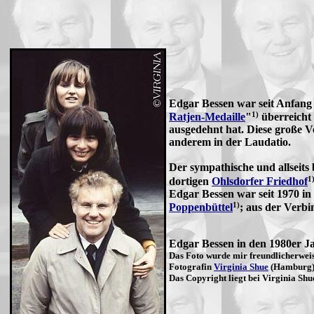
Edgar Bessen war seit Anfang 
1)
Ratjen-Medaille
"
überreicht 
ausgedehnt hat. Diese große V
anderem in der Laudatio.
Der sympathische und allseits
1
dortigen
Ohlsdorfer Friedhof
Edgar Bessen war seit 1970 in 
1)
Poppenbüttel
; aus der Verbi
Edgar Bessen in den 1980er J
Das Foto wurde mir freundlicherwei
Fotografin
Virginia Shue
(Hamburg) 
Das Copyright liegt bei Virginia Shu