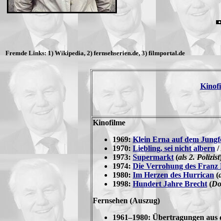
Fremde Links: 1) Wikipedia, 2) fernsehserien.de, 3) filmportal.de
Kinof
Kinofilme
1969:
Klein Erna auf dem Jungf
1970:
Liebling, sei nicht albern
/
1973:
Supermarkt
(
als 2. Polizist
1974:
Die Verrohung des Franz
1980:
Im Herzen des Hurrican
(
1998:
Hundert Jahre Brecht
(
Do
Fernsehen (Auszug)
1961–1980:
Übertragungen
aus 