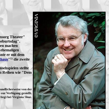
hnsorg Theater"
 Geburtsdag".
rren machen
 ehemaligen
nnte er mit dem
1)
nhaus
"
die zweite
sehspielen stellte
ten Reihen wie "Dem
eundlicherweise von der
zur Verfügung gestellt.
liegt bei Virginia Shue.