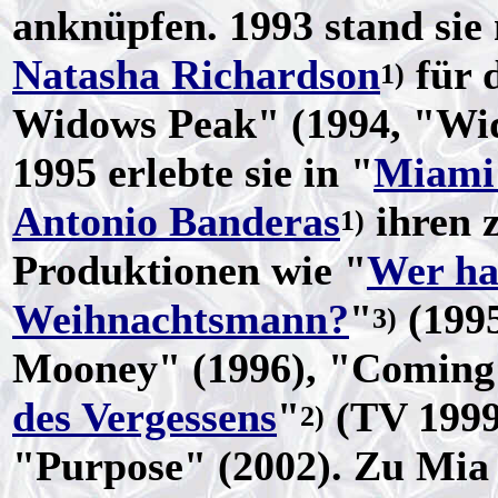
anknüpfen. 1993 stand sie
Natasha Richardson
für 
1)
Widows Peak" (1994, "Wid
1995 erlebte sie in "
Miami
Antonio Banderas
ihren z
1)
Produktionen wie "
Wer ha
Weihnachtsmann?
"
(1995
3)
Mooney" (1996), "Coming 
des Vergessens
"
(TV 1999
2)
"Purpose" (2002). Zu Mia