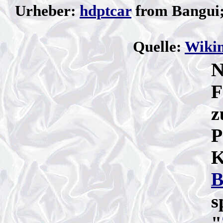
Urheber:
hdptcar
from Bangui;
Quelle:
Wiki
N
F
z
P
K
B
s