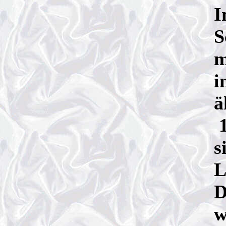
I
S
m
i
ä
1
s
L
D
w