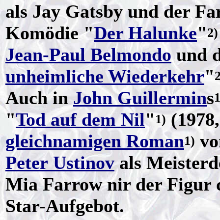
als Jay Gatsby und der Fa
Komödie "
Der Halunke
"
2)
Jean-Paul Belmondo
und d
unheimliche Wiederkehr
"
2
Auch in
John Guillermin
s
1
"
Tod auf dem Nil
"
(1978,
1)
gleichnamigen Roman
v
1)
Peter Ustinov
als Meisterd
Mia Farrow nir der Figur 
Star-Aufgebot.