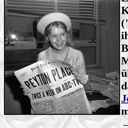
K
(
i
B
M
ü
d
J
m