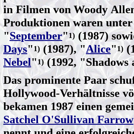
in Filmen von Woody Alle
Produktionen waren unte
"
September
"
(1987) sowi
1)
Days
"
(1987), "
Alice
"
(
1)
1)
Nebel
"
(1992, "Shadows 
1)
Das prominente Paar schuf 
Hollywood-Verhältnisse vö
bekamen 1987 einen geme
Satchel O'Sullivan Farrow
nennt und eine erfolgreich