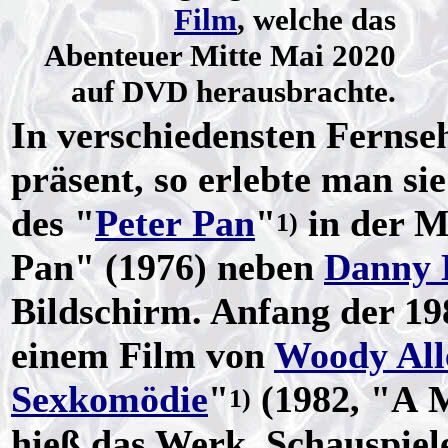
Film
, welche das
Abenteuer Mitte Mai 2020
auf DVD herausbrachte.
In verschiedensten Fernse
präsent, so erlebte man sie
des "
Peter Pan
"
in der M
1)
Pan" (1976) neben
Danny 
Bildschirm. Anfang der 198
einem Film von
Woody All
Sexkomödie
"
(1982, "A 
1)
hieß das Werk. Schauspiele