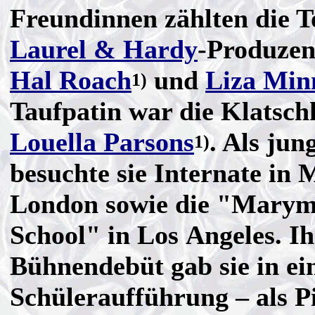
Freundinnen zählten die T
Laurel & Hardy
-Produzen
Hal Roach
und
Liza Minn
1)
Taufpatin war die Klatsch
Louella Parsons
. Als ju
1)
besuchte sie Internate in
London sowie die "Mary
School" in Los Angeles. Ih
Bühnendebüt gab sie in ei
Schüleraufführung – als P