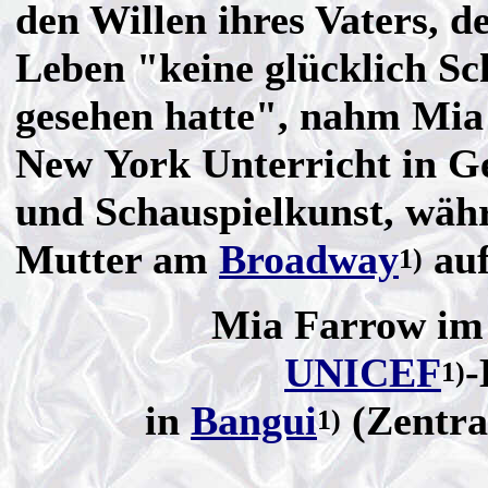
den Willen ihres Vaters, d
Leben "keine glücklich Sc
gesehen hatte", nahm Mia
New York Unterricht in G
und Schauspielkunst, wäh
Mutter am
Broadway
auf
1)
Mia Farrow im 
UNICEF
-
1)
in
Bangui
(Zentra
1)