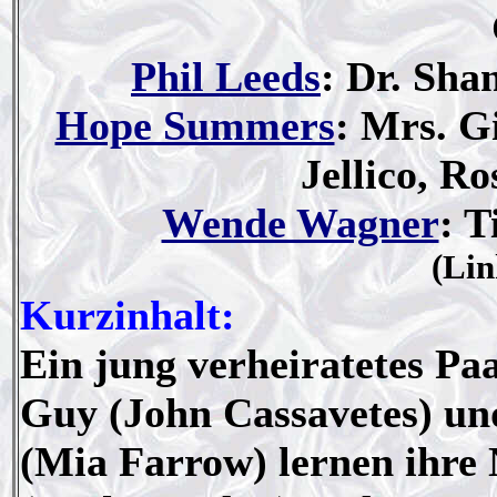
Phil Leeds
: Dr. Sha
Hope Summers
: Mrs. G
Jellico, R
Wende Wagner
: T
(Lin
Kurzinhalt:
Ein jung verheiratetes Paa
Guy (John Cassavetes) u
(Mia Farrow) lernen ihre