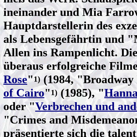
ineinander und Mia Farrow
Hauptdarstellerin des exz
als Lebensgefährtin und "
Allen ins Rampenlicht. Di
überaus erfolgreiche Filme
Rose
"
(1984, "Broadway 
1)
of Cairo
"
(1985), "
Hanna
1)
oder "
Verbrechen und ande
"Crimes and Misdemeanors
präsentierte sich die tale