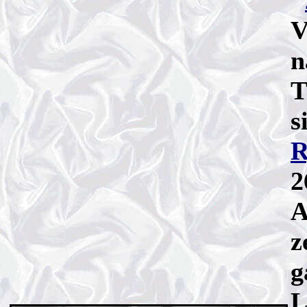
"
V
n
T
s
R
2
A
z
g
L