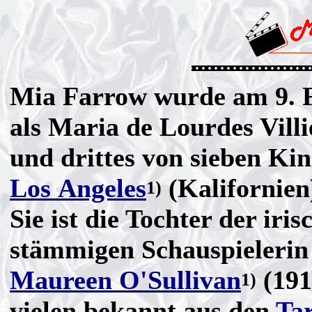
Mia Farrow wurde am 9. 
als Maria de Lourdes Vill
und drittes von sieben Kin
Los Angeles
(Kalifornien
1)
Sie ist die Tochter der iris
stämmigen Schauspielerin
Maureen O'Sullivan
(191
1)
vielen bekannt aus den
Ta