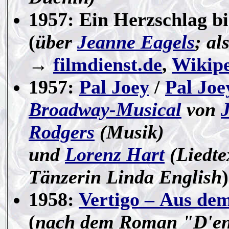
1957: Ein Herzschlag bi
(
über
Jeanne Eagels
; al
→
filmdienst.de
,
Wikip
1957:
Pal Joey
/
Pal Joe
Broadway-Musical
von
Rodgers
(Musik)
und
Lorenz Hart
(Liedte
Tänzerin Linda English
)
1958:
Vertigo – Aus dem
(
nach dem Roman "D'ent