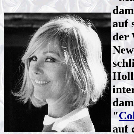
dami
auf 
der
New 
schl
Holl
inte
dama
"
Co
auf 