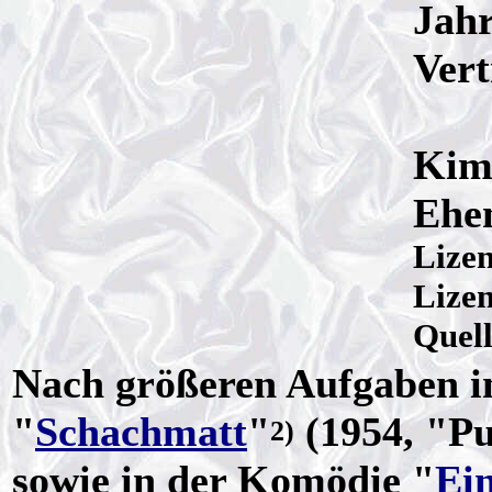
Jahr
Vert
Kim 
Ehe
Lize
Lizen
Quel
Nach größeren Aufgaben 
"
Schachmatt
"
(1954, "P
2)
sowie in der Komödie "
Ein