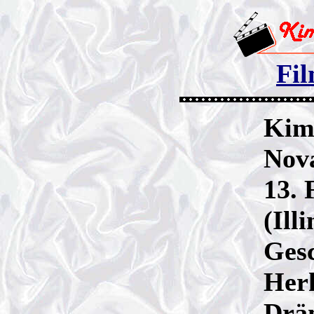
Fil
Kim
Nova
13. 
(Ill
Gesc
Herk
Drän