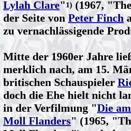
Lylah Clare
"
(1967, "The
1)
der Seite von
Peter Finch
a
zu vernachlässigende Prod
Mitte der 1960er Jahre li
merklich nach, am 15. Mär
britischen Schauspieler
Ri
doch die Ehe hielt nicht l
in der Verfilmung "
Die am
Moll Flanders
" (1965, "T