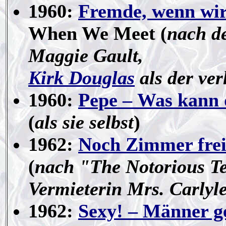
1960:
Fremde, wenn wir
When We Meet (
nach d
Maggie Gault,
Kirk Douglas
als der ver
1960:
Pepe – Was kann 
(
als sie selbst
)
1962:
Noch Zimmer fre
(
nach "The Notorious T
Vermieterin Mrs. Carlyl
1962:
Sexy! – Männer g