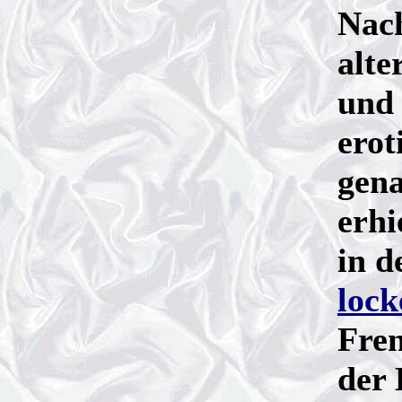
Nach
alte
und 
erot
gena
erhi
in 
lock
Fre
der 