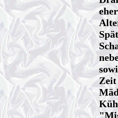
ehe
Alte
Spät
Scha
nebe
sowi
Zeit
Mäd
Küh
"Mi