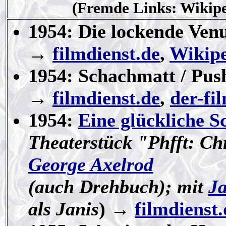
(Fremde Links: Wikiped
1954: Die lockende Venu
→
filmdienst.de
,
Wikip
1954: Schachmatt / Pus
→
filmdienst.de
,
der-fi
1954:
Eine glückliche S
Theaterstück "Phfft: Ch
George Axelrod
(auch Drehbuch); mit
J
als Janis
) →
filmdienst.