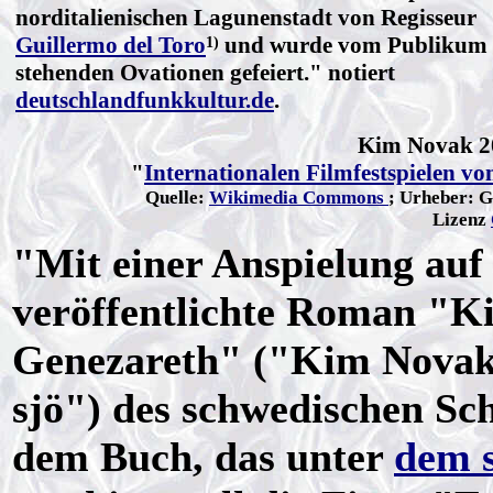
norditalienischen Lagunenstadt von Regisseur
Guillermo del Toro
und wurde vom Publikum 
1)
stehenden Ovationen gefeiert." notiert
deutschlandfunkkultur.de
.
Kim Novak 20
"
Internationalen Filmfestspielen v
Quelle:
Wikimedia Commons
; Urheber: G
Lizenz
"Mit einer Anspielung auf 
veröffentlichte Roman "K
Genezareth" ("Kim Novak 
sjö") des schwedischen Sch
dem Buch, das unter
dem s