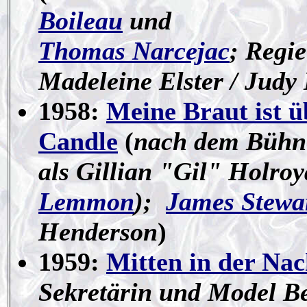
Boileau
und
Thomas Narcejac
; Regi
Madeleine Elster / Judy
1958:
Meine Braut ist ü
Candle
(
nach dem Bühn
als Gillian "Gil" Holroy
Lemmon
);
James Stewa
Henderson
)
1959:
Mitten in der Nac
Sekretärin und Model Be