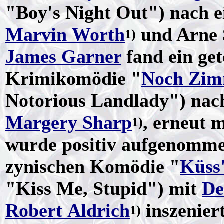
"Boy's Night Out") nach e
Marvin Worth
und Arne S
1)
James Garner
fand ein gete
Krimikomödie "
Noch Zim
Notorious Landlady") nac
Margery Sharp
, erneut 
1)
wurde positiv aufgenomm
zynischen Komödie "
Küss
"Kiss Me, Stupid") mit
De
Robert Aldrich
inszenier
1)