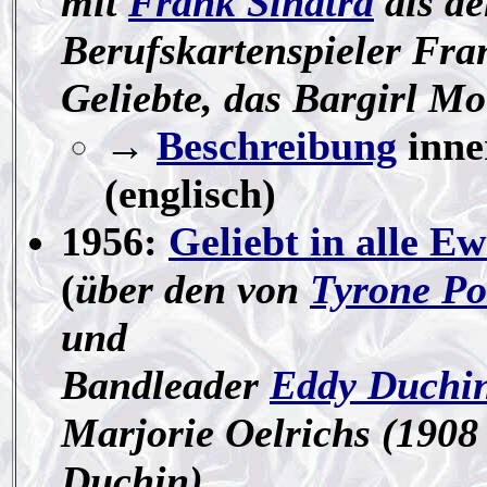
mit
Frank Sinatra
als d
Berufskartenspieler Fra
Geliebte, das Bargirl Mo
→
Beschreibung
inne
(englisch)
1956:
Geliebt in alle Ew
(
über den von
Tyrone P
und
Bandleader
Eddy Duchi
Marjorie Oelrichs (1908
Duchin)