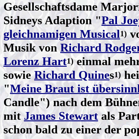
Gesellschaftsdame Marjori
Sidneys Adaption "
Pal Joe
gleichnamigen Musical
v
1)
Musik von
Richard Rodge
Lorenz Hart
einmal mehr 
1)
sowie
Richard Quine
s
hei
1)
"
Meine Braut ist übersinn
Candle") nach dem Bühne
mit
James Stewart
als Par
schon bald zu einer der p