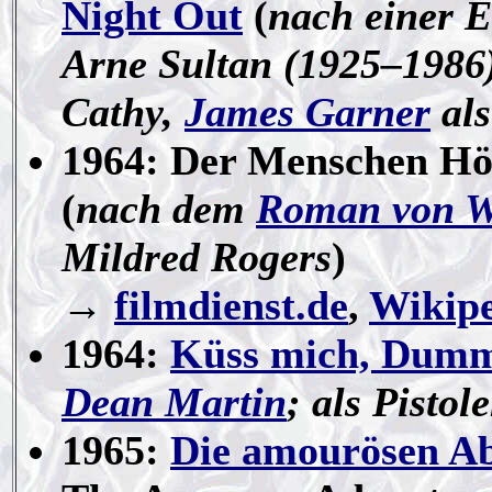
Night Out
(
nach einer 
Arne Sultan (1925–1986);
Cathy,
James Garner
als
1964: Der Menschen Hö
(
nach dem
Roman von W
Mildred Rogers
)
→
filmdienst.de
,
Wikip
1964:
Küss mich, Dum
Dean Martin
; als Pistol
1965:
Die amourösen Ab