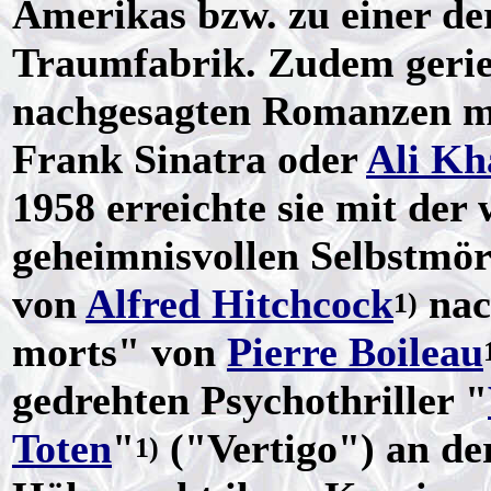
Amerikas bzw. zu einer der
Traumfabrik. Zudem geriet
nachgesagten Romanzen 
Frank Sinatra oder
Ali Kh
1958 erreichte sie mit der
geheimnisvollen Selbstmör
von
Alfred Hitchcock
nac
1)
morts" von
Pierre Boileau
gedrehten Psychothriller "
Toten
"
("Vertigo") an de
1)