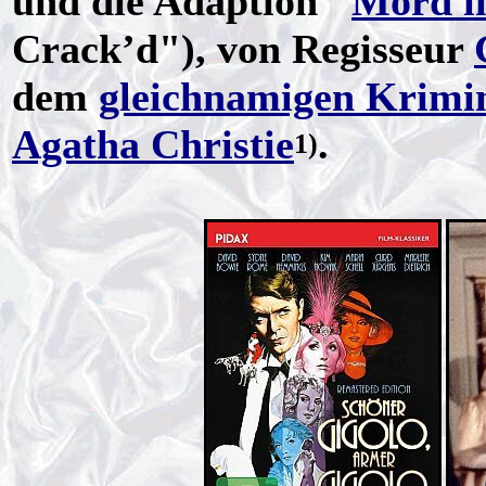
und die Adaption "
Mord i
Crack’d"), von Regisseur
dem
gleichnamigen Krimi
Agatha Christie
.
1)