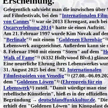
Erscheinung.
Gelegentlich sah/sieht man die inzwischen über
auf Filmfestivals, bei den "
Internationalen Film
von Cannes
"
war sie 2013 Ehrengast, auch bei
1)
Oscarverleihung 2014
hatte sie einen Auftritt.
1)
Am 21. Februar 1997 wurde Kim Novak auf de
"
Berlinale
"
mit einem "
Goldenen Ehrenbär
"
1)
1)
Lebenswerk ausgezeichnet. Außerdem kann sie s
8. Februar 1960 mit einem "Stern" auf dem "
H
Walk of Fame
"
(6332 Hollywood Blvd.) glänze
1)
Eine neuerliche Ehrung ihres Lebenswerkes wu
31. August 2025 bei den "82.
Internationalen
Filmfestspielen von Venedig
"
(27.08.–06.09.20
1)
dem "
Goldenen Löwen
"
(
Ehrenpreis für ein
1)
Lebenswerk
) zuteil. "Damit würdige man eine 
1)
rebellische Künstlerin", hieß es in der offiziellen
Begründung →
deutschlandfunkkultur.de
. "Di
erhielt den "Goldenen Löwen" im Kinopalast d