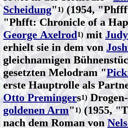
Scheidung
"
(1954, "Phff
1)
"Phfft: Chronicle of a Ha
George Axelrod
mit
Judy
1)
erhielt sie in dem von
Josh
gleichnamigen Bühnenstü
gesetzten Melodram "
Pick
erste Hauptrolle als Partn
Otto Preminger
s
Drogen
1)
goldenen Arm
"
(1955, "
1)
nach dem Roman von
Nels