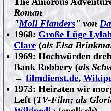
The Amorous Adventures
Roman
"
Moll Flanders
" von
Da
1968:
Große Lüge Lylah
Clare
(
als Elsa Brinkma
1969: Hochwürden dreht
Bank Robbery (
als Sch
→
filmdienst.de
,
Wikip
1973: Heiraten wir mor
Left (
TV-Film; als Glori
Wikipedia
(englisch)