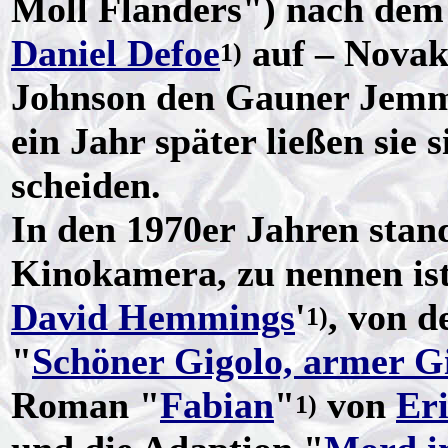
Moll Flanders") nach de
Daniel Defoe
auf – Novak
1)
Johnson den Gauner Jemmy
ein Jahr später ließen sie 
scheiden.
In den 1970er Jahren stan
Kinokamera, zu nennen is
David Hemmings
'
, von d
1)
"
Schöner Gigolo, armer G
Roman "
Fabian
"
von
Er
1)