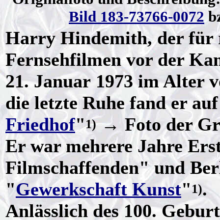
Bild 183-73766-0072
b
Harry Hindemith, der für 
Fernsehfilmen vor der Ka
21. Januar 1973 im Alter v
die letzte Ruhe fand er au
Friedhof
"
→ Foto der Gra
1)
Er war mehrere Jahre Erst
Filmschaffenden" und Berl
"
Gewerkschaft Kunst
"
.
1)
Anlässlich des 100. Gebur