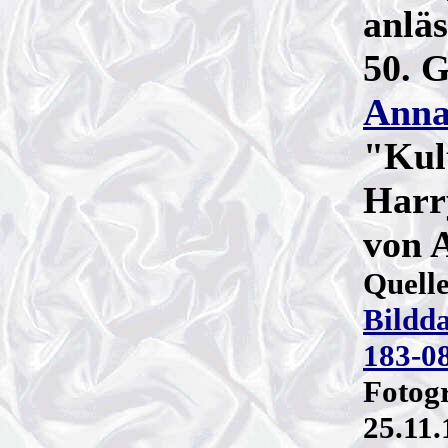
anläs
50. G
Anna
"Kul
Harr
von 
Quell
Bildd
183-0
Fotogr
25.11.