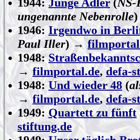
1944:
Junge Adler
(
NS-
ungenannte Nebenrolle
1946:
Irgendwo in Berli
Paul Iller
) →
filmportal
1948:
Straßenbekanntsc
→
filmportal.de
,
defa-s
1948:
Und wieder 48
(
a
→
filmportal.de
,
defa-s
1949:
Quartett zu fünft
stiftung.de