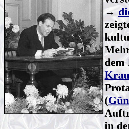
→
di
zeigt
kultu
Mehrt
dem 
Krau
Prot
(
Gün
Auftr
in d