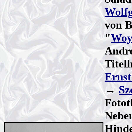
Wolf
von 
"
Woy
Andre
Titel
Ernst
→
Sz
Fotot
Neben
Hinde