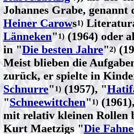
Johannes Grabe, genannt 
Heiner Carow
s
Literatur
1)
Länneken
"
(1964) oder a
1)
in "
Die besten Jahre
"
(19
2)
Meist blieben die Aufgabe
zurück, er spielte in Kind
Schnurre
"
(1957), "
Hatif
1)
"
Schneewittchen
"
(1961)
1)
mit relativ kleinen Rollen
Kurt Maetzigs "
Die Fahne