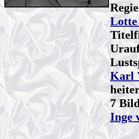
Regie
Lotte
Titel
Urauf
Lusts
Karl 
heite
7 Bil
Inge