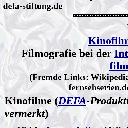
defa-stiftung.de
Kinofil
Filmografie bei der
In
fil
(Fremde Links: Wikipedia,
fernsehserien.d
Kinofilme
(
DEFA
-Produkt
vermerkt
)