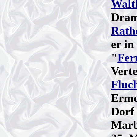
Walt
Dram
Rath
er in
"
Fer
Verte
Fluc
Ermo
Dorf
Marb