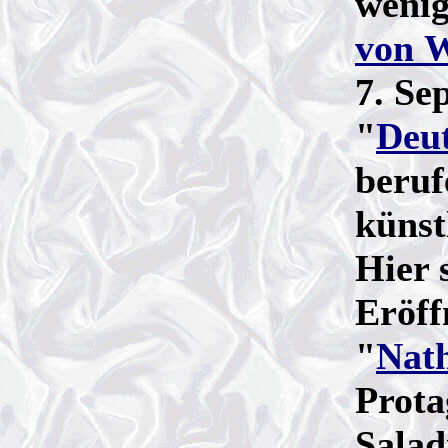
wenig
von 
7. Se
"
Deut
beruf
künst
Hier 
Eröff
"
Nat
Prota
Salad