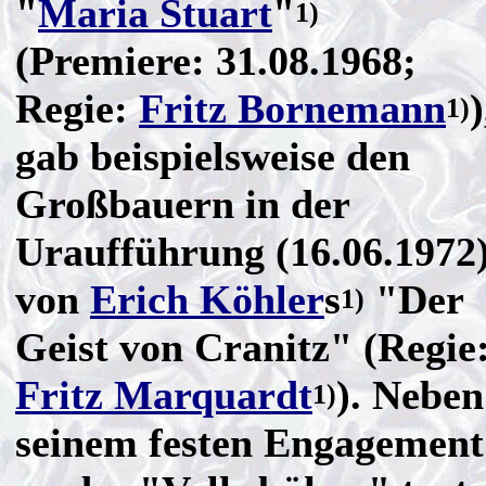
"
Maria Stuart
"
1)
(Premiere: 31.08.1968;
Regie:
Fritz Bornemann
)
1)
gab beispielsweise den
Großbauern in der
Uraufführung (16.06.1972
von
Erich Köhler
s
"Der
1)
Geist von Cranitz" (Regie
Fritz Marquardt
). Neben
1)
seinem festen Engagement