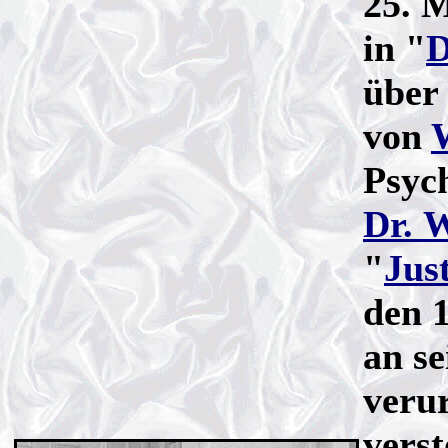
25. M
in "
D
über
von
Psyc
Dr. 
"
Jus
den 
an s
veru
vers