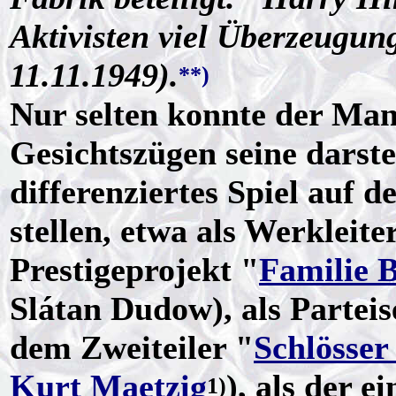
Aktivisten viel Überzeugun
11.11.1949).
**)
Nur selten konnte der Ma
Gesichtszügen seine darstel
differenziertes Spiel auf 
stellen, etwa als Werkleit
Prestigeprojekt "
Familie 
Slátan Dudow), als Partei
dem Zweiteiler "
Schlösser
Kurt Maetzig
), als der e
1)