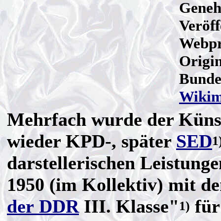
Geneh
Veröff
Webprä
Origin
Bunde
Wiki
Mehrfach wurde der Künstl
wieder KPD-, später
SED
1
darstellerischen Leistunge
1950 (im Kollektiv) mit d
der DDR
III. Klasse"
für
1)