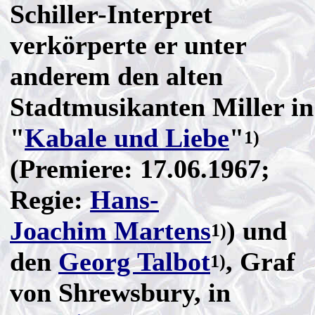
Schiller-Interpret
verkörperte er unter
anderem den alten
Stadtmusikanten Miller in
"
Kabale und Liebe
"
1)
(Premiere: 17.06.1967;
Regie:
Hans-
Joachim Martens
) und
1)
den
Georg Talbot
, Graf
1)
von Shrewsbury, in