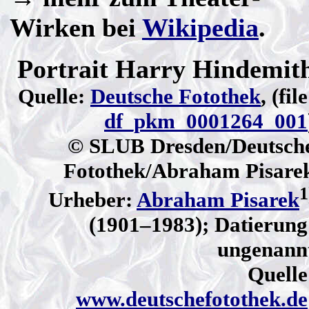
Wirken bei
Wikipedia
.
Portrait Harry Hindemit
Quelle:
Deutsche Fotothek
, (file
df_pkm_0001264_001
© SLUB Dresden/Deutsch
Fotothek/Abraham Pisare
1
Urheber:
Abraham Pisarek
(1901–1983); Datierung
ungenann
Quelle
www.deutschefotothek.de