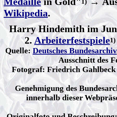
Medaille
in Gold"
→ Ausz
1)
Wikipedia
.
Harry Hindemith im Juni
2.
Arbeiterfestspiele
1)
Quelle:
Deutsches Bundesarchiv
Ausschnitt des F
Fotograf: Friedrich Gahlbeck 
Genehmigung des Bundesarchi
innerhalb dieser Webpräs
Originalfoto und Beschreibung