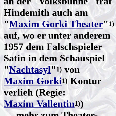
an der "Volksbühne" trat
Hindemith auch am
"
Maxim Gorki Theater
"
1)
auf, wo er unter anderem
1957 dem Falschspieler
Satin in dem Schauspiel
"
Nachtasyl
"
von
1)
Maxim Gorki
Kontur
1)
verlieh (Regie:
Maxim Vallentin
)
1)
→ mehr zum Theater-