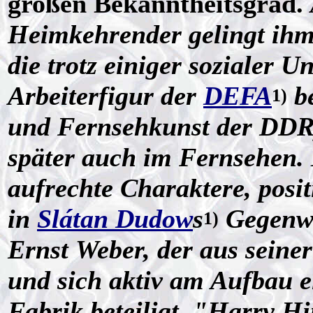
großen Bekanntheitsgrad.
Heimkehrender gelingt ihm e
die trotz einiger sozialer U
Arbeiterfigur der
DEFA
b
1)
und Fernsehkunst der DDR).
später auch im Fernsehen. M
aufrechte Charaktere, posit
in
Slátan Dudow
s
Gegenwa
1)
Ernst Weber, der aus seine
und sich aktiv am Aufbau e
Fabrik beteiligt. "Harry H