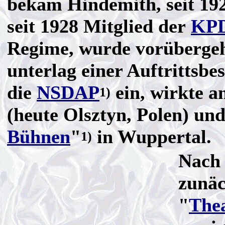
bekam Hindemith, seit 19
seit 1928 Mitglied der
KP
Regime, wurde vorüberge
unterlag einer Auftrittsbe
die
NSDAP
ein, wirkte a
1)
(heute Olsztyn, Polen) un
Bühnen
"
in Wuppertal.
1)
Nach 
zunäc
"
Thea