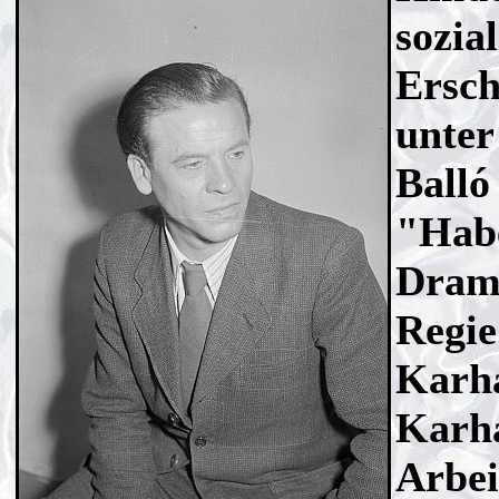
sozia
Ersch
unter
Balló
"Hab
Dram
Regi
Karha
Karha
Arbei