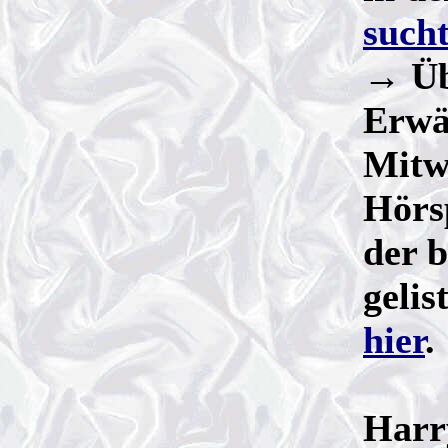
such
→ Üb
Erwä
Mitw
Hörs
der b
gelis
hier
.
Harr