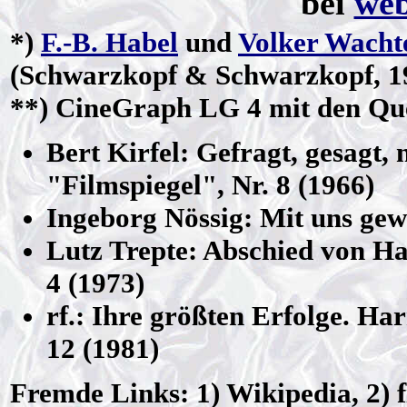
bei
web
*
)
F.-B. Habel
und
Volker Wacht
(Schwarzkopf & Schwarzkopf, 19
**)
CineGraph LG 4 mit den Qu
Bert Kirfel: Gefragt, gesagt, 
"Filmspiegel", Nr. 8 (1966)
Ingeborg Nössig: Mit uns gewa
Lutz Trepte: Abschied von Ha
4 (1973)
rf.: Ihre größten Erfolge. Ha
12 (1981)
Fremde Links: 1) Wikipedia, 2) f