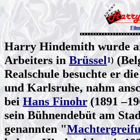
Film
Harry Hindemith wurde am
Arbeiters in
Brüssel
(Bel
1)
Realschule besuchte er d
und Karlsruhe, nahm ansc
bei
Hans Finohr
(1891 –19
sein Bühnendebüt am Stadt
genannten "
Machtergreif