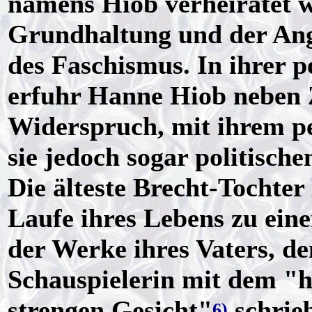
namens Hiob verheiratet wa
Grundhaltung und der An
des Faschismus. In ihrer po
erfuhr Hanne Hiob neben 
Widerspruch, mit ihrem p
sie jedoch sogar politisch
Die älteste Brecht-Tochte
Laufe ihres Lebens zu ein
der Werke ihres Vaters, den
Schauspielerin mit dem "h
strengen Gesicht"
schrie
6)