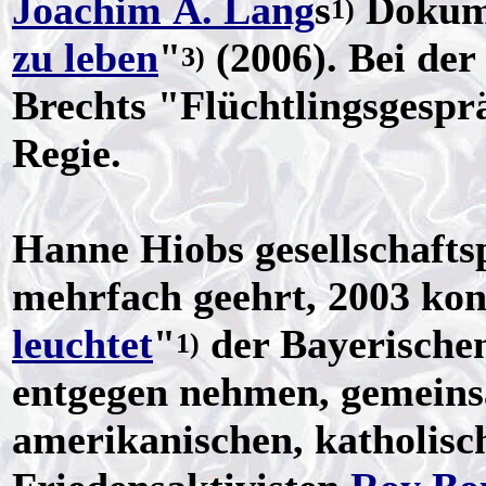
Joachim A. Lang
s
Dokume
1)
zu leben
"
(2006). Bei de
3)
Brechts "Flüchtlingsgesprä
Regie.
Hanne Hiobs gesellschafts
mehrfach geehrt, 2003 konn
leuchtet
"
der Bayerische
1)
entgegen nehmen, gemein
amerikanischen, katholis