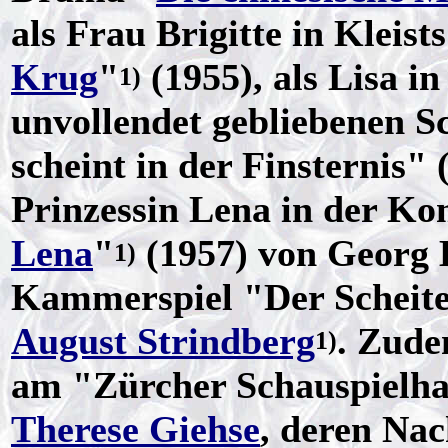
als Frau Brigitte in Kleists
Krug
"
(1955), als Lisa i
1)
unvollendet gebliebenen S
scheint in der Finsternis"
Prinzessin Lena in der Ko
Lena
"
(1957) von Georg 
1)
Kammerspiel "Der Scheite
August Strindberg
. Zude
1)
am "Zürcher Schauspielhau
Therese Giehse
, deren Nac