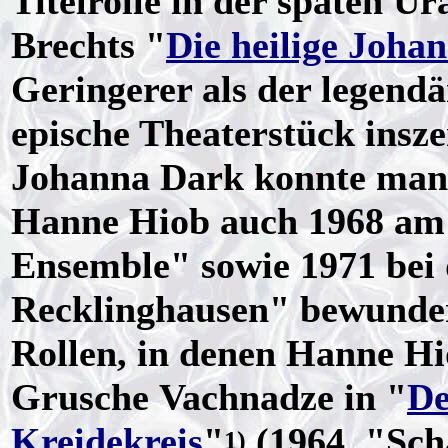
Titelrolle in der späten U
Brechts "
Die heilige Joha
Geringerer als der legend
epische Theaterstück inszen
Johanna Dark konnte man
Hanne Hiob auch 1968 am 
Ensemble" sowie 1971 bei 
Recklinghausen" bewunder
Rollen, in denen Hanne Hi
Grusche Vachnadze in "
De
Kreidekreis
"
(1964, "Sch
1)