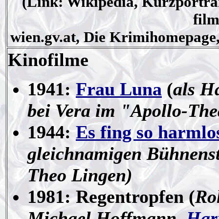
(Link: Wikipedia, Kurzportra
fil
wien.gv.at, Die Krimihomepage,
Kinofilme
1941:
Frau Luna
(
als H
bei Vera im "Apollo-The
1944:
Es fing so harmlo
gleichnamigen Bühnens
Theo Lingen)
1981: Regentropfen (
Rol
Michael Hoffmann,
Har