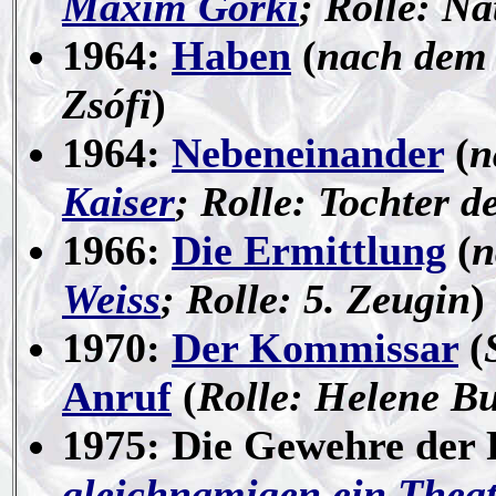
Maxim Gorki
; Rolle: Na
1964:
Haben
(
nach dem
Zsófi
)
1964:
Nebeneinander
(
n
Kaiser
; Rolle: Tochter d
1966:
Die Ermittlung
(
n
Weiss
; Rolle: 5. Zeugin
)
1970:
Der Kommissar
(
Anruf
(
Rolle: Helene B
1975: Die Gewehre der 
gleichnamigen ein Theat