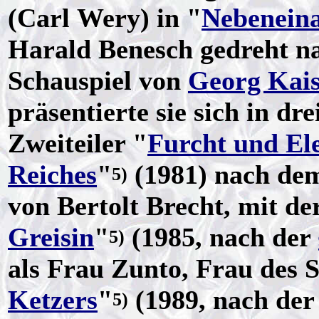
(Carl Wery) in "
Nebenein
Harald Benesch gedreht na
Schauspiel von
Georg Kai
präsentierte sie sich in d
Zweiteiler "
Furcht und Ele
Reiches
"
(1981) nach d
5)
von Bertolt Brecht, mit der
Greisin
"
(1985, nach der
5)
als Frau Zunto, Frau des S
Ketzers
"
(1989, nach de
5)