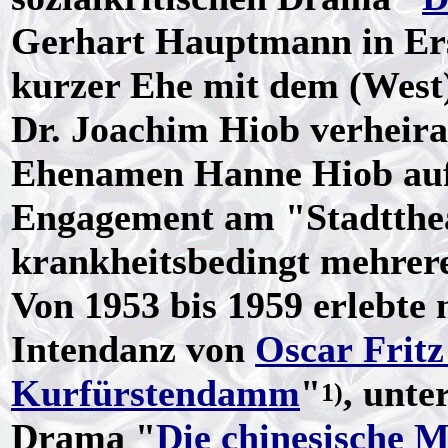
Gerhart Hauptmann in Ersc
kurzer Ehe mit dem (West)
Dr. Joachim Hiob verheirat
Ehenamen Hanne Hiob auf,
Engagement am "Stadtthe
krankheitsbedingt mehrere
Von 1953 bis 1959 erlebte 
Intendanz von
Oscar Frit
Kurfürstendamm
"
, unte
1)
Drama "
Die chinesische 