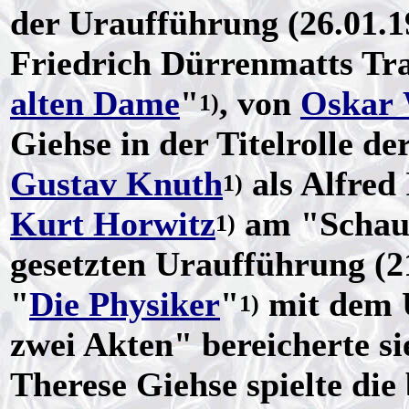
der Uraufführung (26.01.1
Friedrich Dürrenmatts Tr
alten Dame
"
, von
Oskar 
1)
Giehse in der Titelrolle d
Gustav Knuth
als Alfred 
1)
Kurt Horwitz
am "Schaus
1)
gesetzten Uraufführung (2
"
Die Physiker
"
mit dem U
1)
zwei Akten" bereicherte s
Therese Giehse spielte die