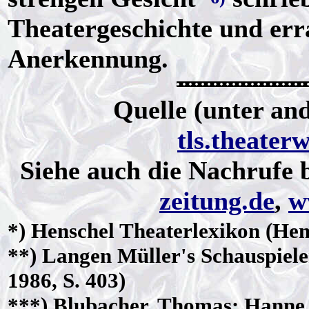
Theatergeschichte und err
Anerkennung.
Quelle (unter an
tls.theater
Siehe auch die Nachrufe 
zeitung.de
,
w
*)
Henschel
Theaterlexikon (Hens
**)
Langen Müller's
Schauspiele
1986, S. 403)
***)
Blubacher
, Thomas: Hanne H