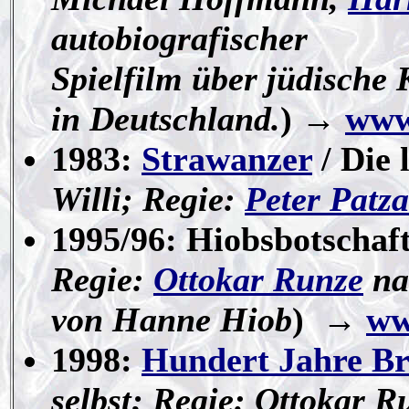
autobiografischer
Spielfilm über jüdische
in Deutschland.
) →
www
1983:
Strawanzer
/ Die 
Willi; Regie:
Peter Patz
1995/96: Hiobsbotschaft
Regie:
Ottokar Runze
na
von Hanne Hiob
) →
ww
1998:
Hundert Jahre Br
selbst; Regie: Ottokar R