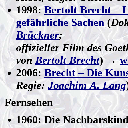
1998:
Bertolt Brecht – 
gefährliche Sachen
(
Dok
Brückner
;
offizieller Film des Goe
von
Bertolt Brecht
) →
w
2006:
Brecht
– Die Kuns
Regie:
Joachim A. Lang
Fernsehen
1960: Die Nachbarskind