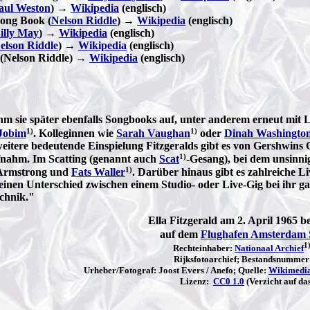
aul Weston
) →
Wikipedia
(englisch)
ong Book (
Nelson Riddle
) →
Wikipedia
(englisch)
illy May
) →
Wikipedia
(englisch)
elson Riddle
) →
Wikipedia
(englisch)
(Nelson Riddle) →
Wikipedia
(englisch)
m sie später ebenfalls Songbooks auf, unter anderem erneut mit 
1)
1)
 Jobim
. Kolleginnen wie
Sarah Vaughan
oder
Dinah Washingto
weitere bedeutende Einspielung Fitzgeralds gibt es von Gershwins
1)
nahm. Im Scatting (genannt auch
Scat
-Gesang), bei dem unsinn
1)
 Armstrong und
Fats Waller
. Darüber hinaus gibt es zahlreiche Li
keinen Unterschied zwischen einem Studio- oder Live-Gig bei ihr ga
echnik."
Ella Fitzgerald
am 2. April 1965 b
auf dem
Flughafen Amsterdam 
1
Rechteinhaber:
Nationaal Archief
Rijksfotoarchief; Bestandsnummer
Urheber/Fotograf: Joost Evers / Anefo; Quelle:
Wikimedi
Lizenz:
CC0 1.0
(Verzicht auf da