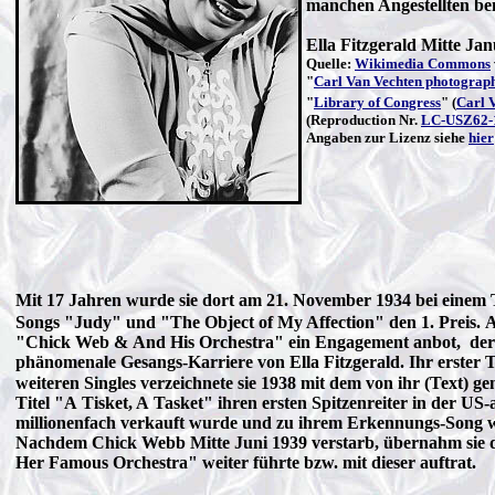
manchen Angestellten bem
Ella Fitzgerald Mitte Ja
Quelle:
Wikimedia Commons
"
Carl Van Vechten photograph
"
Library of Congress
" (
Carl 
(Reproduction Nr.
LC-USZ62-
Angaben zur Lizenz siehe
hier
Mit 17 Jahren wurde sie dort am 21. November 1934 bei einem
Songs "Judy" und "The Object of My Affection" den 1. Preis. 
"Chick Web & And His Orchestra" ein Engagement anbot, der sie
phänomenale Gesangs-Karriere von Ella Fitzgerald. Ihr erster Ti
weiteren Singles verzeichnete sie 1938 mit dem von ihr (Text) 
Titel "A Tisket, A Tasket" ihren ersten Spitzenreiter in der US
millionenfach verkauft wurde und zu ihrem Erkennungs-Son
Nachdem Chick Webb Mitte Juni 1939 verstarb, übernahm sie de
Her Famous Orchestra" weiter führte bzw. mit dieser auftrat.