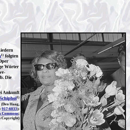
Liedern
1)
n
folgten
 Oper
ige Wörter
ve-
b. Die
ei Ankunft
1)
Schiphol
)
(Den Haag,
:
917-6033
);
a Commons
;
s Copyright)