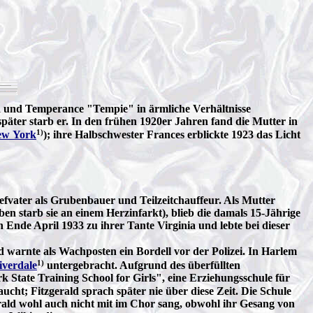
ld und Temperance "Tempie" in ärmliche Verhältnisse
 später starb er. In den frühen 1920er Jahren fand die Mutter in
1)
ew York
); ihre Halbschwester Frances erblickte 1923 das Licht
iefvater als Grubenbauer und Teilzeitchauffeur. Als Mutter
starb sie an einem Herzinfarkt), blieb die damals 15-Jährige
n Ende April 1933 zu ihrer Tante Virginia und lebte bei dieser
d warnte als Wachposten ein Bordell vor der Polizei. In Harlem
1)
iverdale
untergebracht. Aufgrund des überfüllten
State Training School for Girls", eine Erziehungsschule für
ucht; Fitzgerald sprach später nie über diese Zeit. Die Schule
rald wohl auch nicht mit im Chor sang, obwohl ihr Gesang von