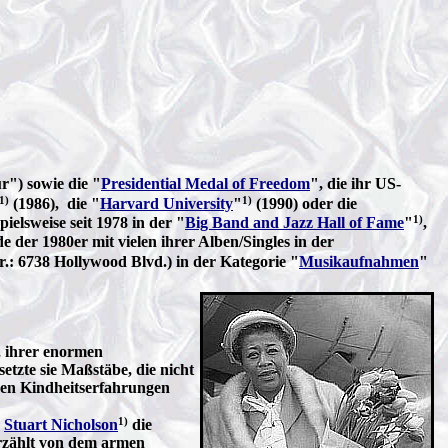
r") sowie die "
Presidential Medal of Freedom
", die ihr US-
1)
1)
(1986), die "
Harvard University
"
(1990) oder die
1)
elsweise seit 1978 in der "
Big Band and Jazz Hall of Fame
"
,
e der 1980er mit vielen ihrer Alben/Singles in der
.: 6738 Hollywood Blvd.) in der Kategorie "
Musikaufnahmen
"
, ihrer enormen
tzte sie Maßstäbe, die nicht
genen Kindheitserfahrungen
1)
n
Stuart Nicholson
die
erzählt von dem armen