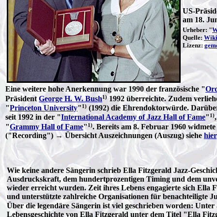
US-Präside
am 18. Jun
Urheber: "
W
Quelle:
Wik
Lizenz:
geme
Eine weitere hohe Anerkennung war 1990 der französische "
Ord
1)
Präsident
George H. W. Bush
1992 überreichte. Zudem verliehe
1)
"
Princeton University
"
(1992) die Ehrendoktorwürde. Darüber hi
1)
seit 1992 in der "
International Academy of Jazz Hall of Fame
"
1)
"
Grammy Hall of Fame
"
. Bereits am 8. Februar 1960 widmete
("Recording") → Übersicht Auszeichnungen (Auszug) siehe
hier
Wie keine andere Sängerin schrieb Ella Fitzgerald Jazz-Geschic
Ausdruckskraft, dem hundertprozentigen Timing und dem unverw
wieder erreicht wurden. Zeit ihres Lebens engagierte sich Ella 
und unterstützte zahlreiche Organisationen für benachteiligte 
Über die legendäre Sängerin ist viel geschrieben worden: Unter
Lebensgeschichte von Ella Fitzgerald unter dem Titel "Ella Fit