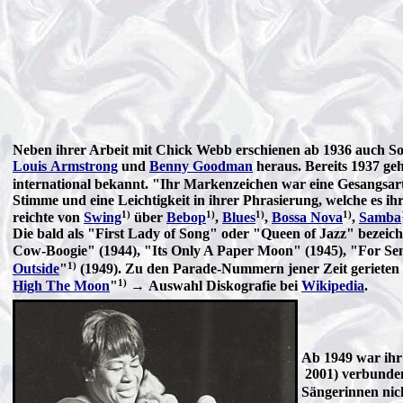
Neben ihrer Arbeit mit Chick Webb erschienen ab 1936 auch Solo
Louis Armstrong
und
Benny Goodman
heraus. Bereits 1937 ge
international bekannt. "Ihr Markenzeichen war eine Gesangsart,
Stimme und eine Leichtigkeit in ihrer Phrasierung, welche es i
1)
1)
1)
1)
reichte von
Swing
über
Bebop
,
Blues
,
Bossa Nova
,
Samba
Die bald als "First Lady of Song" oder "Queen of Jazz" bezeich
Cow-Boogie" (1944), "Its Only A Paper Moon" (1945), "For Sen
1)
Outside
"
(1949). Zu den Parade-Nummern jener Zeit gerieten
1)
High The Moon
"
→ Auswahl Diskografie bei
Wikipedia
.
Ab 1949 war ihr
2001) verbunden,
Sängerinnen nic