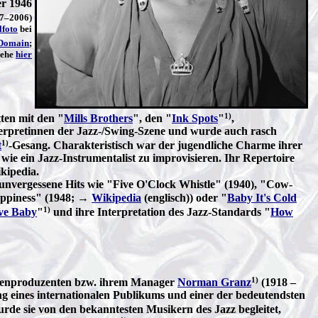
er 1946
7–2006)
lfoto
bei
 Domain
;
iehe
hier
1)
ten mit den "
Mills Brothers
", den "
Ink Spots
"
,
nterpretinnen der Jazz-/Swing-Szene und wurde auch rasch
1)
t
-Gesang. Charakteristisch war der jugendliche Charme ihrer
wie ein Jazz-Instrumentalist zu improvisieren. Ihr Repertoire
kipedia.
o unvergessene Hits wie "Five O'Clock Whistle" (1940), "Cow-
ppiness" (1948; →
Wikipedia
(englisch)) oder "
Baby It's Cold
1)
ove Baby
"
und ihre Interpretation des Jazz-Standards "
How
1)
attenproduzenten bzw. ihrem Manager
Norman Granz
(1918 –
ng eines internationalen Publikums und einer der bedeutendsten
rde sie von den bekanntesten Musikern des Jazz begleitet,