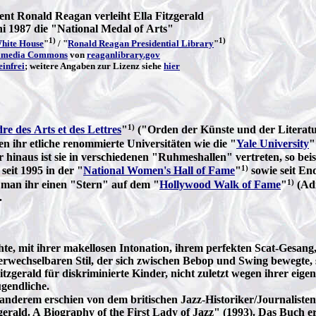
nt Ronald Reagan verleiht Ella Fitzgerald
i 1987 die "National Medal of Arts"
1)
1)
hite House
"
/ "
Ronald Reagan Presidential Library
"
imedia Commons
von
reaganlibrary.gov
infrei
; weitere Angaben zur Lizenz siehe
hier
1)
re des Arts et des Lettres
"
("Orden der Künste und der Literatu
n ihr etliche renommierte Universitäten wie die "
Yale University
"
naus ist sie in verschiedenen "Ruhmeshallen" vertreten, so beispi
1)
, seit 1995 in der "
National Women's Hall of Fame
"
sowie seit End
1)
 man ihr einen "Stern" auf dem "
Hollywood Walk of Fame
"
(Adr
.
hte, mit ihrer makellosen Intonation, ihrem perfekten Scat-Gesang
echselbaren Stil, der sich zwischen Bebop und Swing bewegte, se
Fitzgerald für diskriminierte Kinder, nicht zuletzt wegen ihrer ei
Jugendliche.
 anderem erschien von dem britischen Jazz-Historiker/Journaliste
zgerald. A Biography of the First Lady of Jazz" (1993). Das Buch 