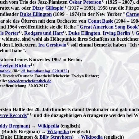
1)
uch vom Trio des Jazz-Pianisten
Oskar Peterson
(1925 – 2007), 
1)
ratet war, oder
Dizzy Gillespie
(1917 – 1993). 1958 trat die Fitz
ndleader
Duke Ellington
(1899 – 1974) in der New Yorker "
Carne
ar sie des Öfteren mit dem Orchester von
Count Basie
(1904 – 198
d 1964 veröffentlichte sie die Reihe "
Great American Song Book
1)
1)
1)
le Porter
,
Rodgers und Hart
,
Duke Ellington
,
Irving Berlin
,
G
)
widmete, sind wohl als Höhepunkte ihres Schaffens zu bezeichnen
1)
i den Liedtextern.
Ira Gershwin
soll einmal bemerkt haben "Ich w
gehört habe".
während eines Konzertes 1967 in Berlin,
1)
Evelyn Richter
tothek
, (file:
df_hauptkatalog_0201022
)
Dresden/Deutsche Fotothek/Urheberin: Evelyn Richter;
elle:
www.deutschefotothek.de
röffentlichung: 30.03.2017
ersten Hälfte des 20. Jahrhunderts damit Denkmäler und gab nach
1)
erve Records
"
und die dazugehörigen Arrangeure werden bei Wik
ddy Bregman
) →
Wikipedia
(englisch)
 (Buddy Bregman) →
Wikipedia
(englisch)
(Duke Ellington &
Billy Strayhorn
) →
Wikipedia
(englisch)