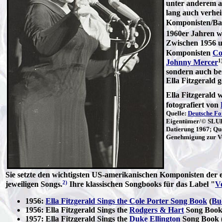
unter anderem a
lang auch verhei
Komponisten/Ba
1960er Jahren w
Zwischen 1956 un
Komponisten
Co
1
Johnny Mercer
sondern auch be
Ella Fitzgerald 
Ella Fitzgerald 
fotografiert von
Quelle:
Deutsche Fo
Eigentümer/© SLUB 
Datierung 1967; Qu
Genehmigung zur Ve
Sie setzte den wichtigsten US-amerikanischen Komponisten der 
2)
jeweiligen Songs.
Ihre klassischen Songbooks für das Label "
V
1956:
Ella Fitzgerald Sings the Cole Porter Song Book
(
Bu
1956: Ella Fitzgerald Sings the
Rodgers & Hart
Song Book
1957: Ella Fitzgerald Sings the
Duke Ellington
Song Book 