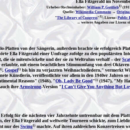
Ella Fitzgerald im Novemb
1)
Urheber/Rechteinhaber:
William P. Gottlieb
(191
Quelle:
Wikimedia Commons
→
Origina
1)
"
The Library of Congress
"
; Lizenz:
Public
→ weitere Angaben zur Lizenz s
-Platten von der Sängerin, außerdem brachte sie erfolgreich Plat
hörte Ella Fitzgerald einer Umfrage zufolge zu den populärsten I
 die sie mitentwickelte und der sie zu Weltruhm verhalf – der
Sca
hr erlaubte, mit einem beachtlichen Stimmumfang von drei Oktaven 
1)
1)
,
Gospel
bis hin zu verjazzten Weihnachtsliedern," vermerkt Wi
nete Künstlerin, veröffentlichte vor allem in den 1940er Jahren s
1)
timental Reasons" (1946), "
Oh, Lady Be Good
"
(1947), "My Ha
 auch ihre
Armstrong
-Version "
I Can’t Give You Anything But L
 Erfolg für die nächsten vier Jahrzehnte untrennbar mit dem Pl
 der Ella Fitzgerald auf weltweite Tourneen schickte, zum Liebli
1)
ht nur des
Swing
machte. Auf ihren zahlreichen Konzertreisen wu