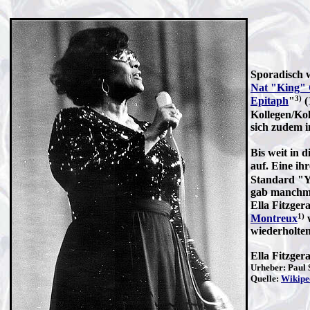
Sporadisch w
Nat "King" 
3)
Epitaph
"
(
Kollegen/Ko
sich zudem 
Bis weit in 
auf. Eine ih
Standard "Y
gab manchmal
Ella Fitzge
1)
Montreux
w
wiederholten
Ella Fitzger
Urheber: Paul 
Quelle:
Wikipe