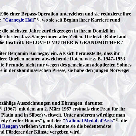
1986 einer Bypass-Operation unterziehen und sie reduzierte ihre
1)
r "
Carnegie Hall
"
, wo sie seit Beginn ihrer Karriere rund
te die nächsten Jahre zurückgezogen in ihrem Domizil im
der besten Jazz-Sängerinnen aller Zeiten. Die letzte Ruhe fand
ägt die Inschrift: BELOVED MOTHER & GRANDMOTHER /
ter Benjamin Kornegay ein. Als sich herausstellte, dass ihr
ndere Quellen nennen abweichende Daten, wie z. B. 1947–1953
gute Freunde, nicht nur wegen des gemeinsam adoptierten Sohnes
hte in der skandinavischen Presse, sie habe den jungen Norweger
 unzählige Auszeichnungen und Ehrungen, darunter
1)
(1967), mit dem am 2. März 1967 erstmals eine Frau für ihr
 Platin und in Silber) weltweit. Unter anderem würdigte man
1)
dy Center Honors"), mit der "
National Medal of Arts
"
, die
d Reagan
verliehen wurde, konnte sie die bedeutendste
nd Förderer der Künste vergeben wird.