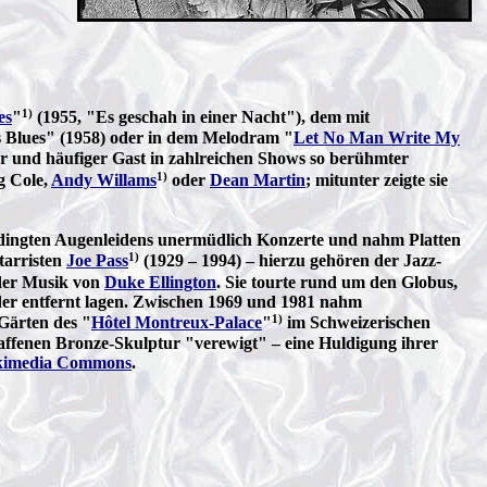
1)
es
"
(1955, "Es geschah in einer Nacht"), dem mit
s Blues" (1958) oder in dem Melodram "
Let No Man Write My
ter und häufiger Gast in zahlreichen Shows so berühmter
1)
g Cole,
Andy Willams
oder
Dean Martin
; mitunter zeigte sie
ingten Augenleidens unermüdlich Konzerte und nahm Platten
1)
tarristen
Joe Pass
(1929 – 1994) – hierzu gehören der Jazz-
der Musik von
Duke Ellington
. Sie tourte rund um den Globus,
der entfernt lagen. Zwischen 1969 und 1981 nahm
1)
 Gärten des "
Hôtel Montreux-Palace
"
im Schweizerischen
haffenen Bronze-Skulptur "verewigt" – eine Huldigung ihrer
imedia Commons
.