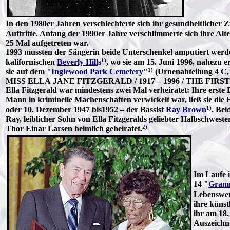
In den 1980er Jahren verschlechterte sich ihr gesundheitlicher 
Auftritte. Anfang der 1990er Jahre verschlimmerte sich ihre Alt
25 Mal aufgetreten war.
1993 mussten der Sängerin beide Unterschenkel amputiert werden
1)
kalifornischen
Beverly Hill
s
, wo sie am 15. Juni 1996, nahezu e
1)
sie auf dem "
Inglewood Park Cemetery
"
(Urnenabteilung 4 C, 
MISS ELLA JANE FITZGERALD / 1917 – 1996 / THE FIR
Ella Fitzgerald war mindestens zwei Mal verheiratet: Ihre erste 
Mann in kriminelle Machenschaften verwickelt war, ließ sie di
1)
oder 10. Dezember 1947 bis1952 – der Bassist
Ray Brown
. Bei
Ray, leiblicher Sohn von Ella Fitzgeralds geliebter Halbschwest
2)
Thor Einar Larsen heimlich geheiratet.
Im Laufe i
14 "
Gram
Lebenswerk
ihre künst
ihr am 18
Auszeichn