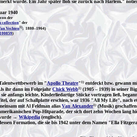
erkt wurde. Ein Jahr später floh sie zurück nach Harlem." notie
nuar 1940
von der
 collection
" der
1)
Van Vechten
; 1880–1964)
100859
)
1)
 Talentwettbewerb im "
Apollo Theatre
"
entdeckt bzw. gewann mi
1)
Als ihr dann im Folgejahr
Chick Webb
(1905 – 1939) in seiner Bi
 anfangs leichte, Kinderliedartige Stücke vortragen ließ, begann
tel, der auf Schallplatte erschien, war 1936 "All My Life", nach e
1)
gemeinsam mit Al Feldman alias
Van Alexander
(Musik) geschaffe
-amerikanischen Pop-Hitparade, der sich dort zehn Wochen lang hie
g wurde →
Wikipedia
(englisch).
ssen Formation, die sie bis 1942 unter dem Namen "Ella Fitzger