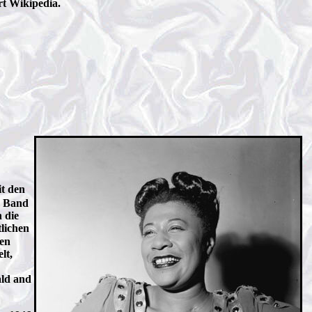
rt Wikipedia.
t den
g Band
 die
tlichen
nen
lt,
ald and