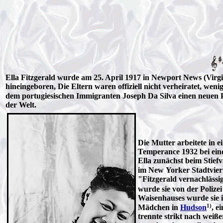
Ella Fitzgerald wurde am 25. April 1917 in Newport News (Virg
hineingeboren, Die Eltern waren offiziell nicht verheiratet, wen
dem portugiesischen Immigranten Joseph Da Silva einen neuen 
der Welt.
Die Mutter arbeitete in 
Temperance 1932 bei ein
Ella zunächst beim Stiefv
im New Yorker Stadtvier
"Fitzgerald vernachlässi
wurde sie von der Poliz
Waisenhauses wurde sie i
1)
Mädchen in
Hudson
, e
trennte strikt nach wei