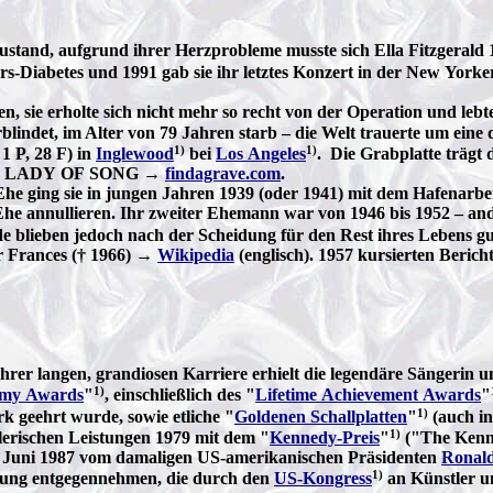
Zustand, aufgrund ihrer Herzprobleme musste sich Ella Fitzgerald 
ers-Diabetes und 1991 gab sie ihr letztes Konzert in der New Yorke
, sie erholte sich nicht mehr so recht von der Operation und leb
rblindet, im Alter von 79 Jahren starb – die Welt trauerte um eine 
1)
1)
1 P, 28 F) in
Inglewood
bei
Los Angeles
. Die Grabplatte tr
ST LADY OF SONG →
findagrave.com
.
Ehe ging sie in jungen Jahren 1939 (oder 1941) mit dem Hafenarbei
e Ehe annullieren. Ihr zweiter Ehemann war von 1946 bis 1952 – a
de blieben jedoch nach der Scheidung für den Rest ihres Lebens 
er Frances († 1966) →
Wikipedia
(englisch). 1957 kursierten Beric
hrer langen, grandiosen Karriere erhielt die legendäre Sängerin
1)
my Awards
"
, einschließlich des "
Lifetime Achievement Awards
"
1)
 geehrt wurde, sowie etliche "
Goldenen Schallplatten
"
(auch in
1)
lerischen Leistungen 1979 mit dem "
Kennedy-Preis
"
("The Kenne
. Juni 1987 vom damaligen US-amerikanischen Präsidenten
Ronal
1)
ung entgegennehmen, die durch den
US-Kongress
an Künstler u