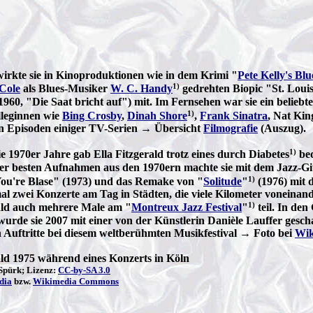
irkte sie in Kinoproduktionen wie in dem Krimi "
Pete Kelly's Blu
1)
Cole
als Blues-Musiker
W. C. Handy
gedrehten Biopic "St. Loui
1960, "Die Saat bricht auf") mit. Im Fernsehen war sie ein belieb
1)
lleginnen wie
Bing Crosby
,
Dinah Shore
,
Frank Sinatra
, Nat Kin
in Episoden einiger TV-Serien → Übersicht
Filmografie
(Auszug).
1)
die 1970er Jahre gab Ella Fitzgerald trotz eines durch Diabetes
bed
rer besten Aufnahmen aus den 1970ern machte sie mit dem Jazz-Gi
1)
ou're Blase" (1973) und das Remake von "
Solitude
"
(1976) mit 
 zwei Konzerte am Tag in Städten, die viele Kilometer voneinan
1)
rald auch mehrere Male am "
Montreux Jazz Festival
"
teil. In den
urde sie 2007 mit einer von der Künstlerin Danièle Lauffer gesc
 Auftritte bei diesem weltberühmten Musikfestival → Foto bei
Wik
ald 1975 während eines Konzerts in Köln
Spürk; Lizenz:
CC-by-SA 3.0
dia
bzw.
Wikimedia Commons