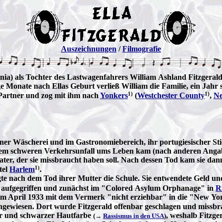
Auszeichnungen
/
Filmografie
inia) als Tochter des Lastwagenfahrers William Ashland Fitzgera
ige Monate nach Ellas Geburt verließ William die Familie, ein Jahr
1)
1)
Partner und zog mit ihm nach
Yonkers
(
Westchester County
,
N
einer Wäscherei und im Gastronomiebereich, ihr portugiesischer St
em schweren Verkehrsunfall ums Leben kam (nach anderen Angaben 
ater, der sie missbraucht haben soll. Nach dessen Tod kam sie dan
1)
tel
Harlem
.
gte nach dem Tod ihrer Mutter die Schule. Sie entwendete Geld un
ei aufgegriffen und zunächst im "Colored Asylum Orphanage" in
R
m April 1933 mit dem Vermerk "nicht erziehbar" in die "New York 
ingewiesen. Dort wurde Fitzgerald offenbar geschlagen und missbra
ßer und schwarzer Hautfarbe
, weshalb Fitzge
(→
Rassismus in den USA
)