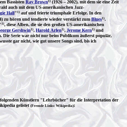
1)
dem Bassisten
Ray Brown
(1926 – 2002), mit dem sie eine Zeit
gerald auch mit dem US-amerikanischen Jazz-
1)
gie Hall
"
auf und feierte triumphale Erfolge. In den
1)
4) zu hören und tendierte wieder verstärkt zum
Blues
.
1)
"
, diese Alben, die sie den großen US-amerikanischen
1)
1)
1)
eorge Gershwin
,
Harold Arlen
,
Jerome Kern
und
. Die Serie war nicht nur beim Publikum äußerst populär,
usste gar nicht, wie gut unsere Songs sind, bis ich
folgenden Künstlern "Lehrbücher" für die Interpretation der
ipedia gelistet
:
(Fremde Links: Wikipedia)