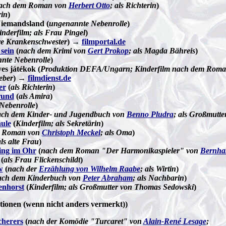
ach dem Roman von
Herbert Otto
; als Richterin
)
rin
)
iemandsland (
ungenannte Nebenrolle
)
inderfilm; als Frau Pingel
)
ere Krankenschwester
) →
filmportal.de
sein
(
nach dem Krimi von
Gert Prokop
; als Magda Bähreis
)
nte Nebenrolle
)
yes játékok (
Produktion DEFA/Ungarn; Kinderfilm nach dem Roman
eber
) →
filmdienst.de
er
(
als Richterin
)
rund
(
als Amira
)
Nebenrolle
)
ch dem Kinder- und Jugendbuch von
Benno Pludra
; als Großmutte
äule
(
Kinderfilm; als Sekretärin
)
m Roman von
Christoph Meckel
; als Oma
)
ls alte Frau
)
ing im Ohr
(
nach dem Roman "Der Harmonikaspieler" von
Bernha
(
als Frau Flickenschildt
)
w
(
nach der
Erzählung von Wilhelm Raabe
; als Wirtin
)
ach dem Kinderbuch von
Peter Abraham
; als Nachbarin
)
enhorst
(
Kinderfilm; als Großmutter von Thomas Sedowski
)
tionen (wenn nicht anders vermerkt))
cherers
(
nach der Komödie "Turcaret" von
Alain-René Lesage
;