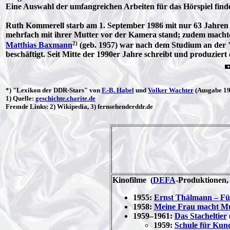
Eine Auswahl der umfangreichen Arbeiten für das Hörspiel find
Ruth Kommerell starb am 1. September 1986 mit nur 63 Jahren in
mehrfach mit ihrer Mutter vor der Kamera stand; zudem machte
2)
Matthias Baxmann
(geb. 1957) war nach dem Studium an der "
beschäftigt. Seit Mitte der 1990er Jahre schreibt und produziert 
*) "
Lexikon der DDR-Stars
" von
F.-B. Habel
und
Volker Wachter
(Ausgabe 199
1)
Quelle
:
geschichte.charite.de
Fremde Links: 2) Wikipedia, 3) fernsehenderddr.de
Kinofilme
(
DEFA
-Produktionen,
1955:
Ernst Thälmann – Füh
1958:
Meine Frau macht M
1959–1961:
Das Stacheltier
1959:
Schule für Kun