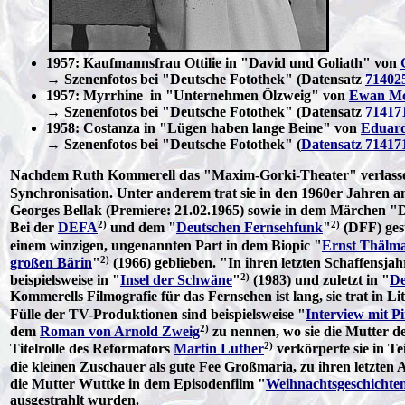
1957: Kaufmannsfrau Ottilie in "David und Goliath" von
→ Szenenfotos bei "Deutsche Fotothek" (Datensatz
71402
1957: Myrrhine in "Unternehmen Ölzweig" von
Ewan Mc
→ Szenenfotos bei "Deutsche Fotothek" (Datensatz
71417
1958: Costanza in "Lügen haben lange Beine" von
Eduard
→ Szenenfotos bei "Deutsche Fotothek" (
Datensatz 71417
Nachdem Ruth Kommerell das "Maxim-Gorki-Theater" verlassen ha
Synchronisation. Unter anderem trat sie in den 1960er Jahren 
Georges Bellak (Premiere: 21.02.1965) sowie in dem Märchen 
2)
2)
Bei der
DEFA
und dem "
Deutschen Fernsehfunk
"
(DFF) gest
einem winzigen, ungenannten Part in dem Biopic "
Ernst Thälma
2)
großen Bärin
"
(1966) geblieben. "In ihren letzten Schaffensj
2)
beispielsweise in "
Insel der Schwäne
"
(1983) und zuletzt in "
De
Kommerells Filmografie für das Fernsehen ist lang, sie trat in
Fülle der TV-Produktionen sind beispielsweise "
Interview mit Pi
2)
dem
Roman von Arnold Zweig
zu nennen, wo sie die Mutter des
2)
Titelrolle des Reformators
Martin Luther
verkörperte sie in Tei
die kleinen Zuschauer als gute Fee Großmaria, zu ihren letzten 
die Mutter Wuttke in dem Episodenfilm "
Weihnachtsgeschichte
ausgestrahlt wurden.