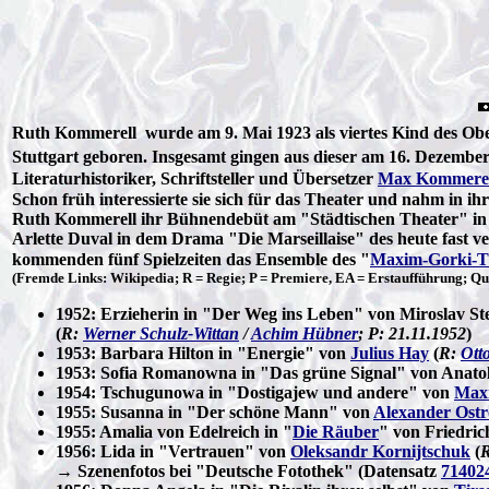
Ruth Kommerell wurde am 9. Mai 1923 als viertes Kind des Obera
Stuttgart geboren. Insgesamt gingen aus dieser am 16. Dezember 
Literaturhistoriker, Schriftsteller und Übersetzer
Max Kommerel
Schon früh interessierte sie sich für das Theater und nahm in ih
Ruth Kommerell ihr Bühnendebüt am "Städtischen Theater" in He
Arlette Duval in dem Drama "Die Marseillaise" des heute fast v
kommenden fünf Spielzeiten das Ensemble des "
Maxim-Gorki-T
(Fremde Links: Wikipedia; R = Regie; P = Premiere, EA = Erstaufführung; Que
1952: Erzieherin in "Der Weg ins Leben" von Miroslav 
(
R:
Werner Schulz-Wittan
/
Achim Hübner
; P: 21.11.1952
)
1953: Barbara Hilton in "Energie" von
Julius Hay
(
R:
Ott
1953: Sofia Romanowna in "Das grüne Signal" von Anatol
1954: Tschugunowa in "Dostigajew und andere" von
Max
1955: Susanna in "Der schöne Mann" von
Alexander Ost
1955: Amalia von Edelreich in "
Die Räuber
" von Friedrich
1956: Lida in "Vertrauen" von
Oleksandr Kornijtschuk
(
R
→ Szenenfotos bei "Deutsche Fotothek" (Datensatz
71402