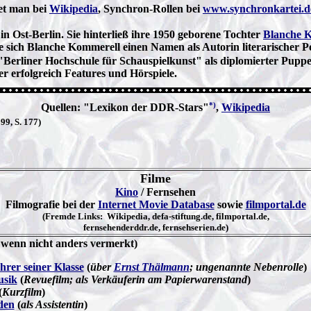
et man bei
Wikipedia
, Synchron-Rollen bei
www.synchronkartei.d
 Ost-Berlin. Sie hinterließ ihre 1950 geborene Tochter
Blanche 
 sich Blanche Kommerell einen Namen als Autorin literarischer 
Berliner Hochschule für Schauspielkunst" als diplomierter Puppe
er erfolgreich Features und Hörspiele.
*)
Quellen: "Lexikon der DDR-Stars"
,
Wikipedia
9, S. 177)
Filme
Kino
/ Fernsehen
Filmografie bei der
Internet Movie Database
sowie
filmportal.de
(Fremde Links: Wikipedia, defa-stiftung.de, filmportal.de,
fernsehenderddr.de, fernsehserien.de)
 wenn nicht anders vermerkt)
rer seiner Klasse
(
über
Ernst Thälmann
; ungenannte Nebenrolle
)
usik
(
Revuefilm; als Verkäuferin am Papierwarenstand
)
(
Kurzfilm
)
den
(
als Assistentin
)