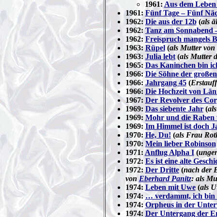
1961:
Aus dem Leben 
1961:
Fünf Tage – Fünf Nä
1962:
Die aus der 12b
(
als ä
1962:
Tanz am Sonnabend 
1962:
Freispruch mangels B
1963:
Rüpel
(
als Mutter von
1963:
Julia lebt
(
als Mutter 
1965:
Das Kaninchen bin ic
1966:
Die Söhne der großen
1966:
Jahrgang 45
(
Erstauf
1966:
Die Hochzeit von Lä
1967:
Der Revolver des Cor
1969:
Das siebente Jahr
(
al
1969:
Mohr und die Raben
1969:
Im Himmel ist doch 
1970:
He, Du!
(
als Frau Rot
1970:
Mein lieber Robinson
1971:
Anflug Alpha I
(
ungen
1972:
Es ist eine alte Geschi
1972:
Der Dritte
(
nach der 
von
Eberhard Panitz
: als Mu
1974:
Leben mit Uwe
(
als U
1974:
… verdammt, ich bin
1974:
Orpheus in der Unter
1974:
Der Untergang der 