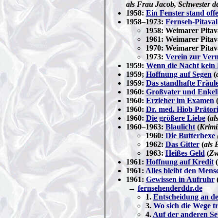
als Frau Jacob, Schwester d
1958:
Ein Fenster stand off
1958–1973:
Fernseh-Pitaval
1958: Weimarer Pitav
1961: Weimarer Pitav
1970: Weimarer Pitav
1973:
Verein zur Ver
1959:
Wenn die Nacht kein
1959;
Hoffnung auf Segen
(
1959:
Das standhafte Fräul
1960:
Großvater und Enkel
1960:
Erzieher im Examen
1960:
Dr. med. Hiob Prätor
1960:
Die größere Liebe
(
al
1960–1963:
Blaulicht
(
Krimi
1960:
Die Butterhexe
1962:
Das Gitter
(
als 
1963:
Heißes Geld
(
Zw
1961:
Hoffnung auf Kredit
(
1961:
Alles bleibt den Mens
1961:
Gewissen in Aufruhr
→
fernsehenderddr.de
1.
Entscheidung an d
3.
Wo sich die Wege t
4.
Auf der anderen Se