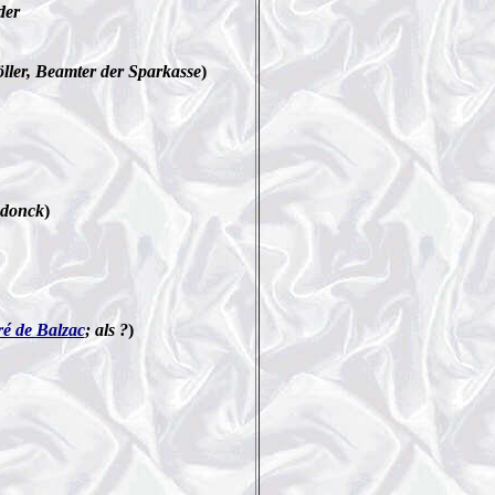
der
ller, Beamter der Sparkasse
)
ndonck
)
é de Balzac
; als ?
)