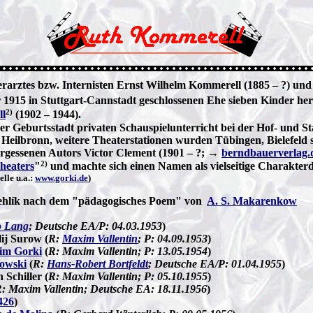
rztes bzw. Internisten Ernst Wilhelm Kommerell (1885 – ?) und d
1915 in Stuttgart-Cannstadt geschlossenen Ehe sieben Kinder hervo
2)
l
(1902 – 1944).
rer Geburtsstadt privaten Schauspielunterricht bei der Hof- und S
ilbronn, weitere Theaterstationen wurden Tübingen, Bielefeld sow
ergessenen Autors Victor Clement (1901 – ?; →
berndbauerverlag.
2)
heaters
"
und machte sich einen Namen als vielseitige Charakterd
lle u.a.:
www.gorki.de
)
Stehlík nach dem "pädagogisches Poem" von
A. S. Makarenkow
o Lang
; Deutsche EA/P: 04.03.1953
)
ij Surow (
R:
Maxim Vallentin
; P: 04.09.1953
)
im Gorki
(
R: Maxim Vallentin; P: 13.05.1954
)
rowski
(
R:
Hans-Robert Bortfeldt
; Deutsche EA/P: 01.04.1955
)
 Schiller (
R: Maxim Vallentin; P: 05.10.1955
)
: Maxim Vallentin; Deutsche EA: 18.11.1956
)
426
)