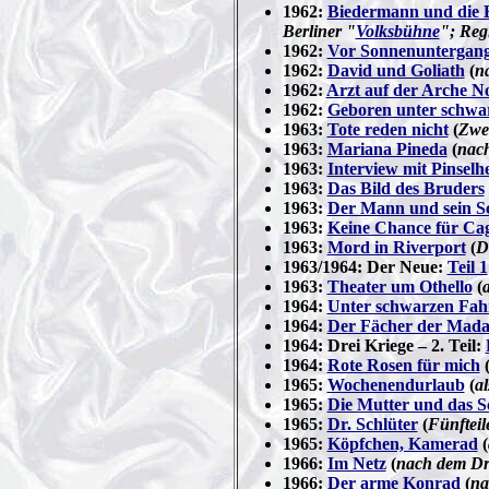
1962:
Biedermann und die B
Berliner "
Volksbühne
"; Reg
1962:
Vor Sonnenuntergan
1962:
David und Goliath
(
n
1962:
Arzt auf der Arche N
1962:
Geboren unter schwa
1963:
Tote reden nicht
(
Zwei
1963:
Mariana Pineda
(
nac
1963:
Interview mit Pinselh
1963:
Das Bild des Bruders
1963:
Der Mann und sein S
1963:
Keine Chance für Cag
1963:
Mord in Riverport
(
D
1963/1964: Der Neue:
Teil 1
1963:
Theater um Othello
(
a
1964:
Unter schwarzen Fa
1964:
Der Fächer der Mad
1964: Drei Kriege – 2. Teil:
1964:
Rote Rosen für mich
(
1965:
Wochenendurlaub
(
a
1965:
Die Mutter und das 
1965:
Dr. Schlüter
(
Fünfteil
1965:
Köpfchen, Kamerad
(
1966:
Im Netz
(
nach dem D
1966:
Der arme Konrad
(
na