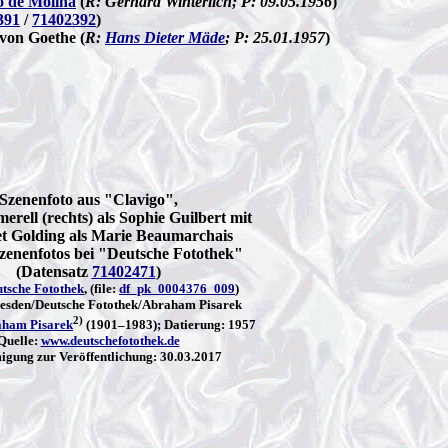
o de Molina
(
R: Gerhard Winterlich; P: 09.05.1956
)
391
/
71402392
)
von Goethe (
R:
Hans Dieter Mäde
; P: 25.01.1957
)
Szenenfoto aus "Clavigo",
rell (rechts) als Sophie Guilbert mit
t Golding als Marie Beaumarchais
zenenfotos bei "Deutsche Fotothek"
(Datensatz
71402471
)
tsche Fotothek
, (file:
df_pk_0004376_009
)
sden/Deutsche Fotothek/Abraham Pisarek
2)
ham Pisarek
(1901–1983); Datierung: 1957
Quelle:
www.deutschefotothek.de
gung zur Veröffentlichung: 30.03.2017