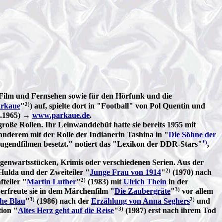
 Film und Fernsehen sowie für den Hörfunk und die
2)
arkaue
"
) auf, spielte dort in "Football" von Pol Quentin und
1.1965) →
www.parkaue.de
.
große Rollen. Ihr Leinwanddebüt hatte sie bereits 1955 mit
 anderem mit der Rolle der Indianerin Tashina in "
Die Söhne der
*)
 Jugendfilmen besetzt." notiert das "Lexikon der DDR-Stars"
,
egenwartsstücken, Krimis oder verschiedenen Serien. Aus der
2)
ulda und der Zweiteiler "
Junge Frau von 1914
"
(1970) nach
2)
fteiler "
Martin Luther
"
(1983) mit
Ulrich Thein
in der
3)
erfreute sie in dem Märchenfilm "
Die Zaubergräte
"
vor allem
3)
2)
che Blau
"
(1986) nach der
Erzählung von Anna Seghers
und
3)
tion "
Altes Herz geht auf die Reise
"
(1987) erst nach ihrem Tod