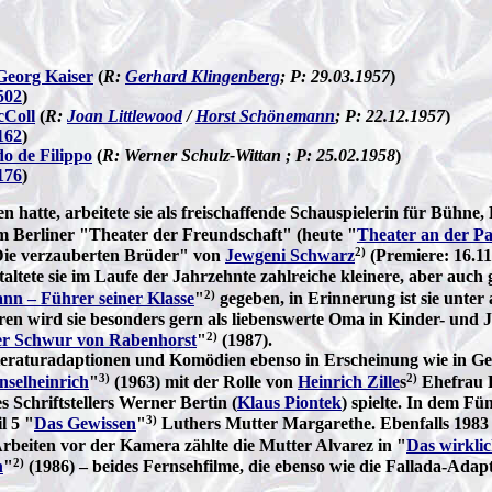
Georg Kaiser
(
R:
Gerhard Klingenberg
; P: 29.03.1957
)
502
)
Coll
(
R:
Joan Littlewood
/
Horst Schönemann
; P: 22.12.1957
)
162
)
o de Filippo
(
R: Werner Schulz-Wittan ; P: 25.02.1958
)
176
)
tte, arbeitete sie als freischaffende Schauspielerin für Bühne,
am Berliner "Theater der Freundschaft" (heute "
Theater an der P
2)
"Die verzauberten Brüder" von
Jewgeni Schwarz
(Premiere: 16.1
altete sie im Laufe der Jahrzehnte zahlreiche kleinere, aber auch 
2)
nn – Führer seiner Klasse
"
gegeben, in Erinnerung ist sie unter
ahren wird sie besonders gern als liebenswerte Oma in Kinder- und
2)
r Schwur von Rabenhorst
"
(1987).
 Literaturadaptionen und Komödien ebenso in Erscheinung wie in G
3)
2)
nselheinrich
"
(1963) mit der Rolle von
Heinrich Zille
s
Ehefrau H
 Schriftstellers Werner Bertin (
Klaus Piontek
) spielte. In dem Fün
3
)
l 5 "
Das Gewissen
"
Luthers Mutter Margarethe. Ebenfalls 1983 
Arbeiten vor der Kamera zählte die Mutter Alvarez in "
Das wirkli
2)
n
"
(1986) – beides Fernsehfilme, die ebenso wie die Fallada-Adap