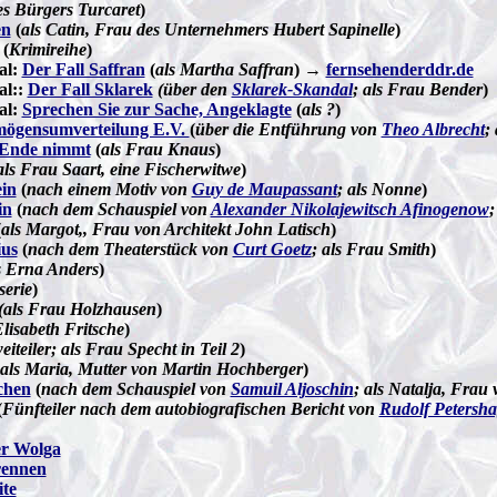
es Bürgers Turcaret
)
en
(
als Catin, Frau des Unternehmers Hubert Sapinelle
)
(
Krimireihe
)
al:
Der Fall Saffran
(
als Martha Saffran
) →
fernsehenderddr.de
al::
Der Fall Sklarek
(über den
Sklarek-Skandal
; als Frau Bender
)
al:
Sprechen Sie zur Sache, Angeklagte
(
als ?
)
mögensumverteilung E.V.
(
über die Entführung von
Theo Albrecht
;
 Ende nimmt
(
als Frau Knaus
)
als Frau Saart, eine Fischerwitwe
)
ein
(
nach einem Motiv von
Guy de Maupassant
; als Nonne
)
in
(
nach dem Schauspiel von
Alexander Nikolajewitsch Afinogenow
;
(
als Margot,, Frau von Architekt John Latisch
)
ius
(
nach dem Theaterstück von
Curt Goetz
; als Frau Smith
)
s Erna Anders
)
serie
)
(als Frau Holzhausen
)
Elisabeth Fritsche
)
eiteiler; als Frau Specht in Teil 2
)
als Maria, Mutter von Martin Hochberger
)
chen
(
nach dem Schauspiel von
Samuil Aljoschin
; als Natalja, Fra
(
Fünfteiler nach dem autobiografischen Bericht von
Rudolf Petersh
er Wolga
rennen
ite