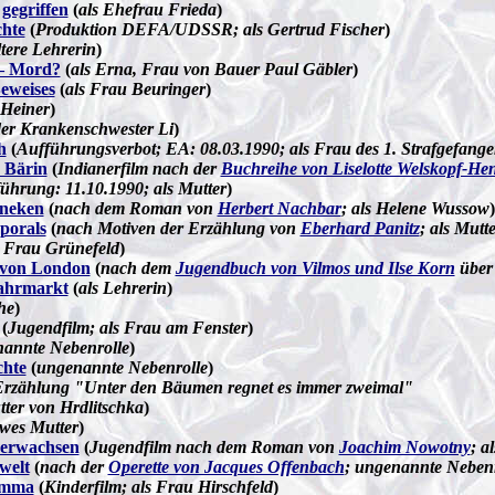
gegriffen
(
als Ehefrau Frieda
)
chte
(
Produktion DEFA/UDSSR; als Gertrud Fischer
)
ltere Lehrerin
)
– Mord?
(
als Erna, Frau von Bauer Paul Gäbler
)
eweises
(
als Frau Beuringer
)
 Heiner
)
der Krankenschwester Li
)
h
(
Aufführungsverbot; EA: 08.03.1990; als Frau des 1. Strafgefang
 Bärin
(
Indianerfilm nach der
Buchreihe von Liselotte Welskopf-He
führung: 11.10.1990; als Mutter
)
nneken
(
nach dem Roman von
Herbert Nachbar
; als Helene Wussow
)
porals
(
nach Motiven der Erzählung von
Eberhard Panitz
; als Mutt
s Frau Grünefeld
)
 von London
(
nach dem
Jugendbuch von Vilmos und Ilse Korn
übe
Jahrmarkt
(
als Lehrerin
)
he
)
(
Jugendfilm; als Frau am Fenster
)
annte Nebenrolle
)
chte
(
ungenannte Nebenrolle
)
Erzählung "Unter den Bäumen regnet es immer zweimal"
tter von Hrdlitschka
)
wes Mutter
)
 erwachsen
(
Jugendfilm nach dem Roman von
Joachim Nowotny
; a
welt
(
nach der
Operette von Jacques Offenbach
; ungenannte Nebenr
Emma
(
Kinderfilm; als Frau Hirschfeld
)