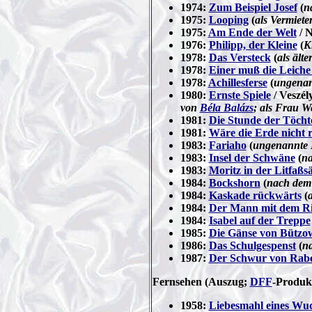
1974:
Zum Beispiel Josef
(
n
1975:
Looping
(
als Vermiete
1975:
Am Ende der Welt
/ N
1976:
Philipp, der Kleine
(
K
1978:
Das Versteck
(
als ält
1978:
Einer muß die Leiche 
1978:
Achillesferse
(
ungenan
1980:
Ernste Spiele
/ Veszél
von
Béla Balázs
; als Frau W
1981:
Die Stunde der Töcht
1981:
Wäre die Erde nicht 
1983:
Fariaho
(
ungenannte 
1983:
Insel der Schwäne
(
na
1983:
Moritz in der Litfaßs
1984:
Bockshorn
(
nach de
1984:
Kaskade rückwärts
(
a
1984:
Der Mann mit dem R
1984:
Isabel auf der Treppe
1985:
Die Gänse von Bützo
1986:
Das Schulgespenst
(
n
1987:
Der Schwur von Rab
Fernsehen (Auszug;
DFF
-Produk
1958:
Liebesmahl eines Wu