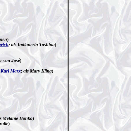
enen
)
nrich
; als Indianerin Tashina
)
er von José
)
r
Karl Marx
; als Mary Kling
)
ls Melanie Honko
)
olle
)