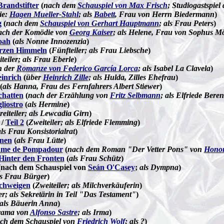
randstifter
(
nach dem
Schauspiel von Max Frisch
; Studiogastspiel 
ie:
Hagen Mueller-Stahl
; als
Babett
, Frau von Herrn Biedermann
)
g
(
nach dem
Schauspiel von Gerhart Hauptmann
; als Frau Peters
)
ach der Komödie von
Georg Kaiser
; als Helene, Frau von Sophus Mö
oah
(
als Nonne Innozenzia
)
rzen Himmeln
(
Fünfteiler; als Frau Liebsche
)
teiler; als Frau Eberle
)
h der
Romanze von Federico García Lorca
; als Isabel La Clavela
)
einrich
(
über
Heinrich Zille
; als Hulda, Zilles Ehefrau
)
(
als Hanna, Frau des Fernfahrers Albert Stiewer
)
chatten
(
nach der Erzählung von
Fritz Selbmann
; als Elfriede Bere
liostro
(
als Hermine
)
reiteiler; als Lewcadia Girn
)
/
Teil 2
(
Zweiteiler; als Elfriede Flemming
)
ls Frau Konsistorialrat
)
hnen
(
als Frau Lütte
)
ame de Pompadour
(
nach dem Roman "Der Vetter Pons" von
Honor
Hinter den Fronten
(
als Frau Schütz
)
nach dem Schauspiel von
Seán O'Casey
;
als Dympna
)
ls Frau Bürger
)
Schweigen
(
Zweiteiler; als Milchverkäuferin
)
er; als Sekretärin in Teil "Das Testament"
)
als Bäuerin Anna
)
rama von
Alfonso Sastre
; als Irma
)
ch dem Schauspiel von
Friedrich Wolf
; als ?
)