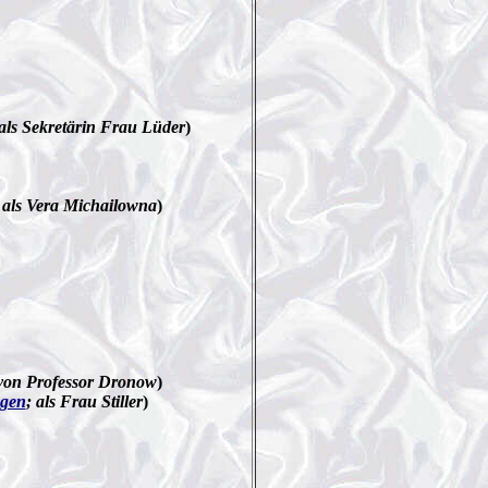
 als Sekretärin Frau Lüder
)
 als Vera Michailowna
)
u von Professor Dronow
)
agen
; als Frau Stiller
)