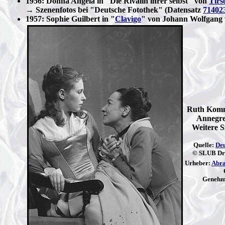
1956: Donna Angela in "Die Rivalin ihrer selbst" von
Tirs
→ Szenenfotos bei "Deutsche Fotothek" (Datensatz
71402
1957: Sophie Guilbert in "
Clavigo
" von Johann Wolfgang 
Ruth Komme
Annegre
Weitere S
Quelle:
Deu
© SLUB Dre
Urheber:
Abra
Genehmi