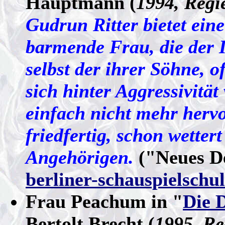
Hauptmann (
1994, Regi
Gudrun Ritter bietet eine
barmende Frau, die der I
selbst der ihrer Söhne, 
sich hinter Aggressivität
einfach nicht mehr herv
friedfertig, schon wettert
Angehörigen.
("Neues De
berliner-schauspielschul
Frau Peachum in "
Die 
Bertolt Brecht (
1995, Re