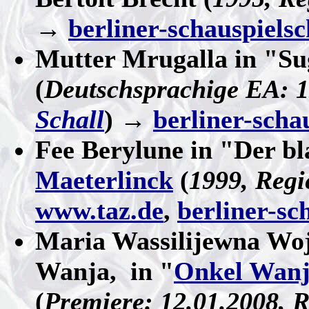
→
berliner-schauspielsc
Mutter Mrugalla in "Su
(
Deutschsprachige EA: 1
Schall
) →
berliner-scha
Fee Berylune in "Der b
Maeterlinck
(
1999, Regi
www.taz.de
,
berliner-sc
Maria Wassilijewna Woj
Wanja, in "
Onkel Wan
(
Premiere: 12.01.2008, 