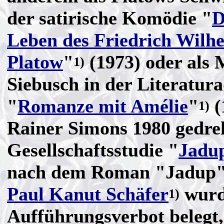
der satirische Komödie "
D
Leben des Friedrich Wilh
Platow
"
(1973) oder als 
1)
Siebusch in der Literatur
"
Romanze mit Amélie
"
(
1)
Rainer Simons 1980 gedre
Gesellschaftsstudie "
Jadu
nach dem Roman "Jadup"
Paul Kanut Schäfer
wurd
1)
Aufführungsverbot belegt