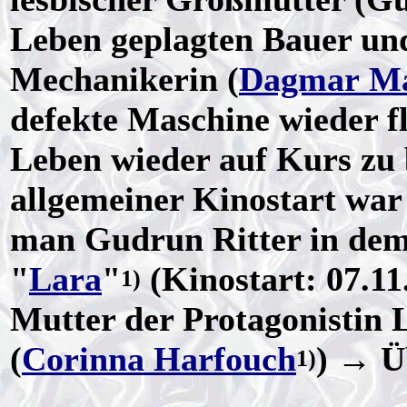
Leben geplagten Bauer und
Mechanikerin (
Dagmar Ma
defekte Maschine wieder fl
Leben wieder auf Kurs zu b
allgemeiner Kinostart war 
man Gudrun Ritter in de
"
Lara
"
(Kinostart: 07.1
1)
Mutter der Protagonistin 
(
Corinna Harfouch
) → Ü
1)