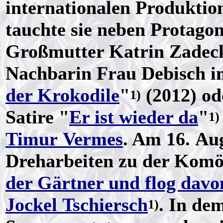
internationalen Produktio
tauchte sie neben Protagon
Großmutter Katrin Zadeck
Nachbarin Frau Debisch i
der Krokodile
"
(2012) od
1)
Satire "
Er ist wieder da
"
1)
Timur Vermes
. Am 16. Au
Dreharbeiten zu der Komö
der Gärtner und flog davo
Jockel Tschiersch
. In de
1)