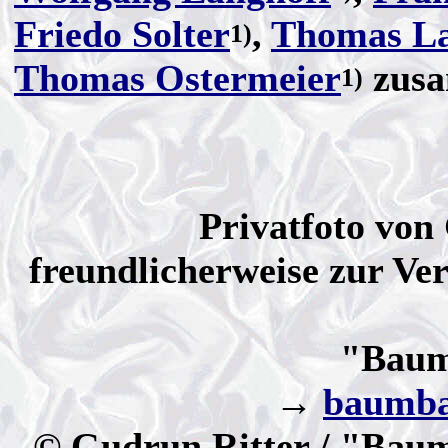
Friedo Solter
,
Thomas La
1)
Thomas Ostermeier
zus
1)
Privatfoto von
freundlicherweise zur Ver
"Baum
→
baumba
© Gudrun Ritter / "Bau