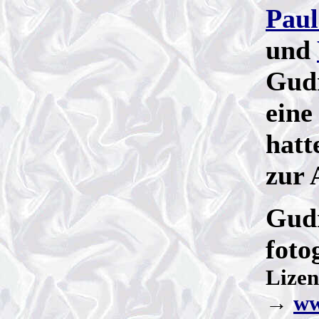
Paul
und
Gudr
eine
hatt
zur 
Gudr
foto
Lize
→
ww