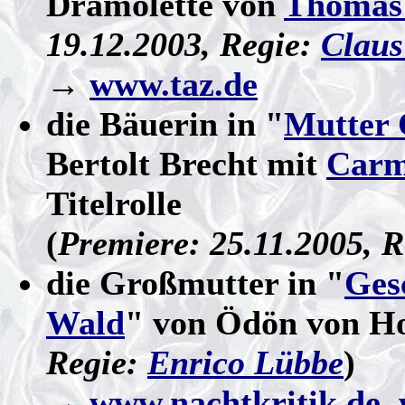
Dramolette von
Thomas
19.12.2003, Regie:
Clau
→
www.taz.de
die Bäuerin in "
Mutter 
Bertolt Brecht mit
Carm
Titelrolle
(
Premiere: 25.11.2005, 
die Großmutter in "
Ges
Wald
" von Ödön von Ho
Regie:
Enrico Lübbe
)
→
www.nachtkritik.de
,