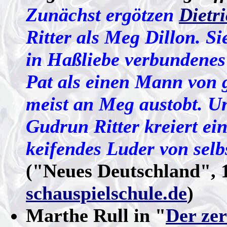
Zunächst ergötzen
Dietr
Ritter als Meg Dillon. S
in Haßliebe verbundenes 
Pat als einen Mann von g
meist an Meg austobt. Un
Gudrun Ritter kreiert e
keifendes Luder von se
("Neues Deutschland", 
schauspielschule.de
)
Marthe Rull in "
Der ze