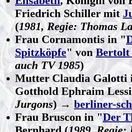
Elisabeth
, Königin von 
Friedrich Schiller mit
J
(
1981, Regie: Thomas L
Frau Cornamontis in "
D
Spitzköpfe
" von
Bertolt
auch TV 1985
)
Mutter Claudia Galotti 
Gotthold Ephraim Lessi
Jurgons
) →
berliner-sc
Frau Bruscon in "
Der T
Bernhard (
1989, Regie: 