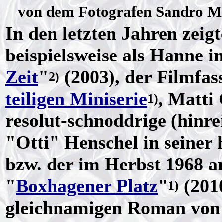
von dem Fotografen Sandro M
In den letzten Jahren zeigt
beispielsweise als Hanne i
Zeit
"
(2003), der Filmfa
2)
teiligen Miniserie
, Matti
1)
resolut-schnoddrige (hinr
"Otti" Henschel in seiner
bzw. der im Herbst 1968 a
"
Boxhagener Platz
"
(201
1)
gleichnamigen Roman vo