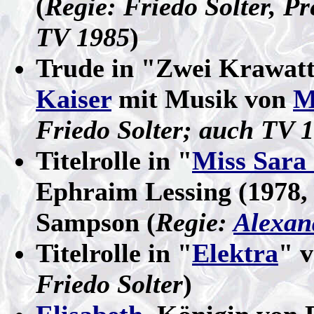
(
Regie: Friedo Solter, P
TV 1985
)
Trude in "Zwei Krawat
Kaiser
mit Musik von
M
Friedo Solter; auch TV 
Titelrolle in "
Miss Sara
Ephraim Lessing (1978, 
Sampson (
Regie:
Alexan
Titelrolle in "
Elektra
" v
Friedo Solter
)