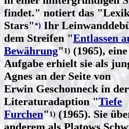
in einer hintergründigen S
findet." notiert das "Lex
Stars"
Ihr Leinwanddebüt
*)
dem Streifen "
Entlassen a
Bewährung
"
(1965), eine
1)
Aufgabe erhielt sie als ju
Agnes an der Seite von
Erwin Geschonneck in der
Literaturadaption "
Tiefe
Furchen
"
(1965). Sie übe
1)
anderem als Platows Schwi