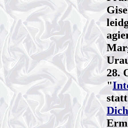
Gise
leid
agier
Marg
Urau
28. 
"
Int
stat
Dic
Erm