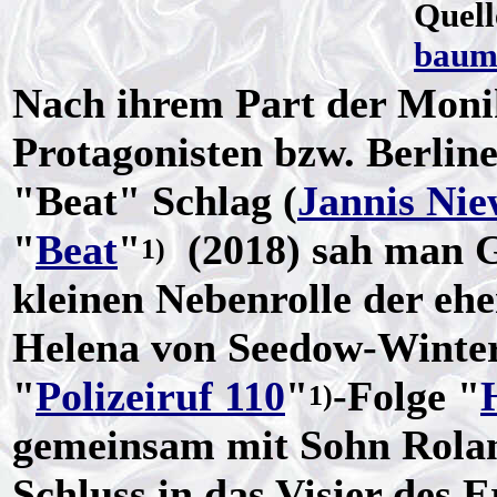
Quell
baum
Nach ihrem Part der Moni
Protagonisten bzw. Berlin
"Beat" Schlag (
Jannis Ni
"
Beat
"
(2018) sah man G
1)
kleinen Nebenrolle der eh
Helena von Seedow-Winterf
"
Polizeiruf 110
"
-Folge "
1)
gemeinsam mit Sohn Rola
Schluss in das Visier des 