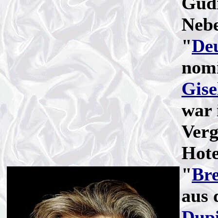
Gudr
Nebe
"
Deu
nomi
Gise
war 
Verg
Hote
"
Bre
aus 
Dup