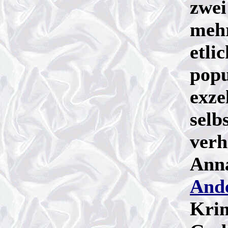
zwei
mehr
etli
popu
exze
selb
verh
Anna
And
Krim