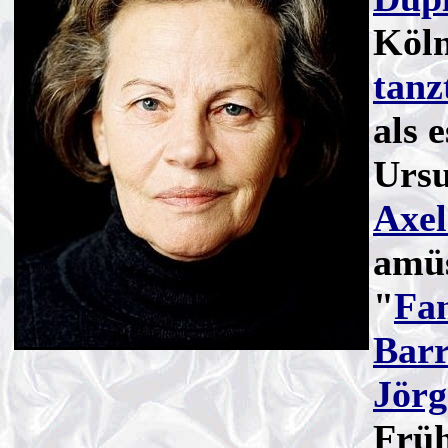
Köln
tanz
als 
Ursu
Axel
amüs
"
Fa
Bar
Jör
Frü