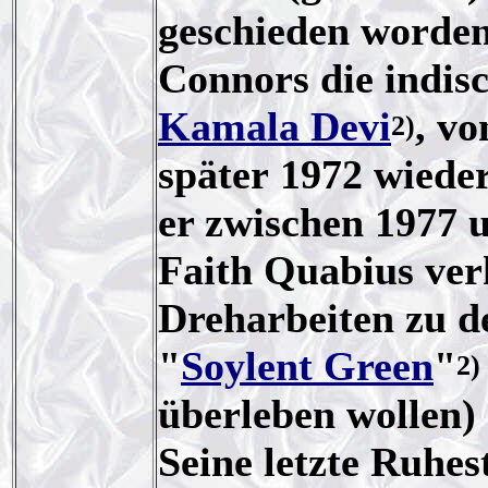
geschieden worden
Connors die indis
Kamala Devi
, vo
2)
später 1972 wieder 
er zwischen 1977 u
Faith Quabius verh
Dreharbeiten zu d
"
Soylent Green
"
2)
überleben wollen)
Seine letzte Ruhe