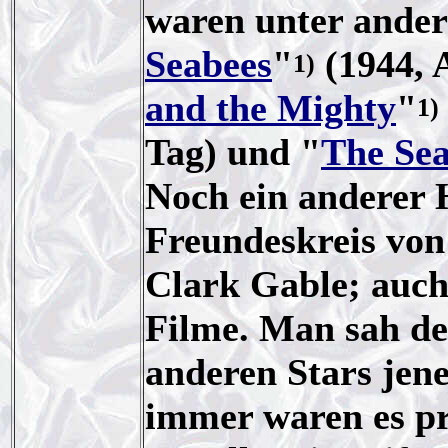
waren unter ande
Seabees
"
(1944, 
1)
and the Mighty
"
1)
Tag) und "
The Se
Noch ein anderer 
Freundeskreis von 
Clark Gable; auch
Filme. Man sah de
anderen Stars jen
immer waren es pr