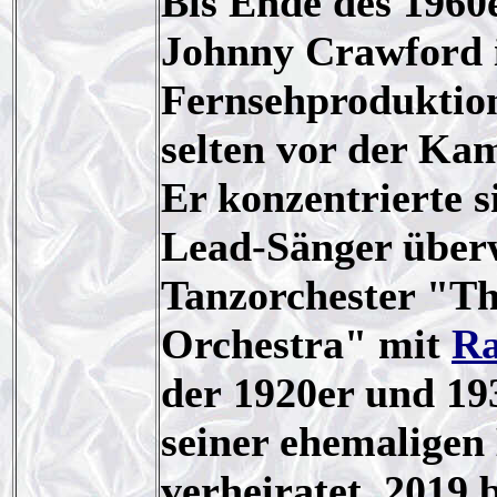
Bis Ende des 1960
Johnny Crawford i
Fernsehproduktion
selten vor der Ka
Er konzentrierte s
Lead-Sänger überw
Tanzorchester "T
Orchestra" mit
Ra
der 1920er und 193
seiner ehemaligen
verheiratet. 2019 