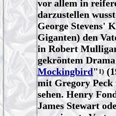
vor allem in reif
darzustellen wusst
George Stevens' K
Giganten) den Vate
in Robert Mullig
gekröntem Drama
Mockingbird
"
(1
1)
mit Gregory Peck w
sehen.
Henry Fond
James Stewart ode