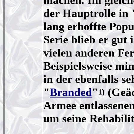
machen. Im gleich
der Hauptrolle in
lang erhoffte Pop
Serie blieb er gut
vielen anderen Fe
Beispielsweise mim
in der ebenfalls se
"
Branded
"
(Geäc
1)
Armee entlassenen
um seine Rehabili