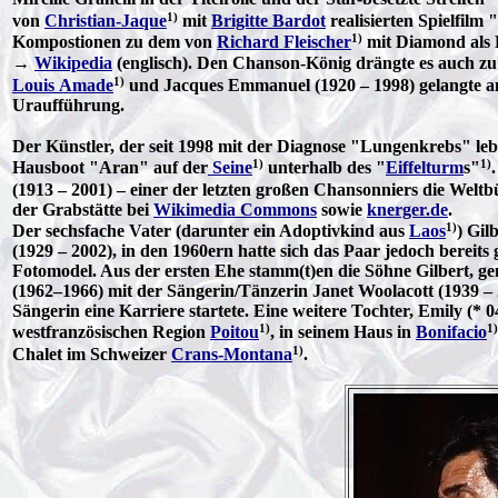
1)
von
Christian-Jaque
mit
Brigitte Bardot
realisierten Spielfilm "
1)
Kompostionen zu dem von
Richard Fleischer
mit Diamond als 
→
Wikipedia
(englisch). Den Chanson-König drängte es auch zu
1)
Louis Amade
und Jacques Emmanuel (1920 – 1998) gelangte a
Uraufführung.
Der Künstler, der seit 1998 mit der Diagnose "Lungenkrebs" leb
1)
1)
Hausboot "Aran" auf der
Seine
unterhalb des "
Eiffelturm
s"
(1913 – 2001) – einer der letzten großen Chansonniers die Weltb
der Grabstätte bei
Wikimedia Commons
sowie
knerger.de
.
1)
Der sechsfache Vater (darunter ein Adoptivkind aus
Laos
) Gil
(1929 – 2002), in den 1960ern hatte sich das Paar jedoch bereit
Fotomodel. Aus der ersten Ehe stamm(t)en die Söhne Gilbert, ge
(1962–1966) mit der Sängerin/Tänzerin Janet Woolacott (1939 –
Sängerin eine Karriere startete. Eine weitere Tochter, Emily (* 0
1)
1)
westfranzösischen Region
Poitou
, in seinem Haus in
Bonifacio
1)
Chalet im Schweizer
Crans-Montana
.