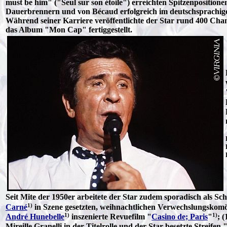
must be him" ("Seul sur son étoile") erreichten Spitzenpositio
Dauerbrennern und von Bécaud erfolgreich im deutschsprachi
Während seiner Karriere veröffentlichte der Star rund 400 Chan
das Album "Mon Cap" fertiggestellt.
Seit Mite der 1950er arbeitete der Star zudem sporadisch als S
1)
Carné
in Szene gesetzten, weihnachtlichen Verwechslungskomö
1)
1)
André Hunebelle
inszenierte Revuefilm "
Casino de; Paris
"
; 
Mireille Granelli in der Titelrolle und der Star-besetzte Streifen 