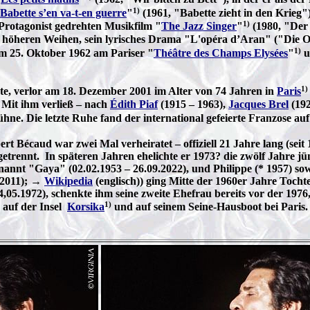
1)
Babette s’en va-t-en guerre
"
(1961, "Babette zieht in den Krieg
1)
Protagonist gedrehten Musikfilm "
The Jazz Singer
"
(1980, "Der 
 höheren Weihen, sein lyrisches Drama "L'opéra d’Aran" ("Die Op
1)
m 25. Oktober 1962 am Pariser "
Théâtre des Champs Elysées
"
u
1)
te, verlor am 18. Dezember 2001 im Alter von 74 Jahren in
Paris
. Mit ihm verließ – nach
Édith Piaf
(1915 – 1963),
Jacques Brel
(192
ühne. Die letzte Ruhe fand der international gefeierte Franzose au
bert Bécaud war zwei Mal verheiratet – offiziell 21 Jahre lang (se
s getrennt. In späteren Jahren ehelichte er 1973? die zwölf Jahre 
nannt "Gaya" (02.02.1953 – 26.09.2022), und Philippe (* 1957) so
 2011); →
Wikipedia
(englisch)) ging Mitte der 1960er Jahre Tocht
4,05.1972), schenkte ihm seine zweite Ehefrau bereits vor der 1976,
1)
auf der Insel
Korsika
und auf seinem Seine-Hausboot bei Paris.