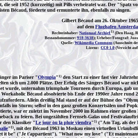
t, die seit 1952 (kurzzeitig) mit Pills verheiratet war. Der "Spatz v
ten Bécaud, förderte und ermunterte ihn, ebenfalls zu singen.
Gilbert Bécaud am 26. Oktober 1965
auf dem
Flughafen Amsterda
1)
Rechteinhaber:
Nationaal Archief
(Den Haag, Ri
Bestandsnummer:
918-3638
); Urheber/Fotograf: Joos
Quelle:
Wikimedia Commons
(Ausschnitt d
Lizenz:
CC0 1.0
(Verzicht auf
1)
Sänger im Pariser "
Olympia
"
den Start zu einer fast vier Jahrze
lten sich um 2.000 Plätze. Der Erfolg des Sängers Bécaud war nic
et wurde, unternahm triumphale Tourneen durch Europa, gab unte
 Workaholic Bécaud absolvierte bis Ende der 1990er Jahre rund 25
fzufordern. Allein dreißig Mal stand er auf der Bühne des "Oly
benfalls im Sturm; selbst in den ganz großen Konzertsälen und Pop
astierte, war er zuletzt im November 2000 im Rahmen einer großen
ck zu feiern. Bei ungezählten Fernseh-Galas und Festivalauftritt
1)
 den Klassiker "
Le jour òu la pluie viendra
"
("Am Tag, als der 
1)
alie
"
, mit der Bécaud 1963 in Moskau einen virtuellen Urlaubsfl
et it be" ("Je t'appartient"), "What now my love" ("Et maintenan