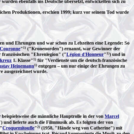
r wurden ebenfalls ins Deutsche übersetzt, entwickelten sich zu
blichen Produktionen, erschien 1999; kurz vor seinem Tod wurde
en und Ehrungen und war schon zu Lebzeiten eine Legende: So
1)
a Couronne
"
("Kronenorden") ernannt, war Gewinner der
1)
r französischen "Ehrenlegion" ("
Légion d'Honneur
"
) und in
1)
tkreuz
1. Klasse"
für "Verdienste um die deutsch-französische
1)
ustav Heinemann
entgegen – um nur einige der Ehrungen zu
re ausgezeichnet wurde.
beispielsweise die männliche Hauptrolle in der von
Marcel
 und lieferte auch die Filmmusik ab. Es folgten der von
2)
 "
Croquemitoufle
"
(1958, "Hände weg von Catherine") mit
r Pilot in Erscheinung trat. Bécaud komponierte die Musik zu den