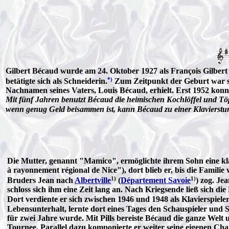
Gilbert Bécaud wurde am 24. Oktober 1927 als François Gilbert 
*)
betätigte sich als Schneiderin.
Zum Zeitpunkt der Geburt war sein
Nachnamen seines Vaters, Louis Bécaud, erhielt. Erst 1952 kon
Mit fünf Jahren benutzt Bécaud die heimischen Kochlöffel und Töpf
wenn genug Geld beisammen ist, kann Bécaud zu einer Klavierst
Die Mutter, genannt "Mamico", ermöglichte ihrem Sohn eine kl
à rayonnement régional de Nice"), dort blieb er, bis die Famili
1)
1)
Bruders Jean nach
Albertville
(
Département Savoie
) zog. Je
schloss sich ihm eine Zeit lang an. Nach Kriegsende ließ sich die 
Dort verdiente er sich zwischen 1946 und 1948 als Klavierspiele
Lebensunterhalt, lernte dort eines Tages den Schauspieler und
für zwei Jahre wurde. Mit Pills bereiste Bécaud die ganze Wel
Tournee. Parallel dazu komponierte er weiter seine eigenen Chans