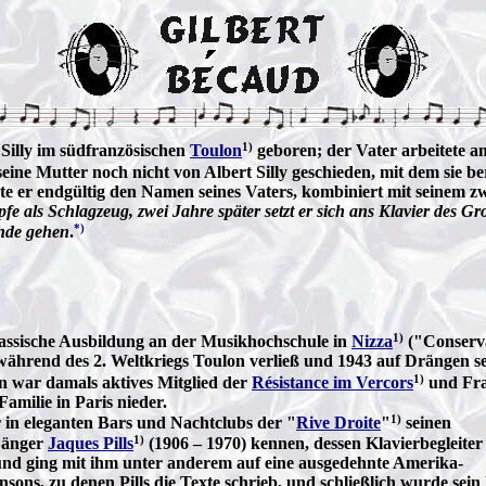
1)
Silly im südfranzösischen
Toulon
geboren; der Vater arbeitete a
e Mutter noch nicht von Albert Silly geschieden, mit dem sie bere
nte er endgültig den Namen seines Vaters, kombiniert mit seinem
e als Schlagzeug, zwei Jahre später setzt er sich ans Klavier des Gr
*)
unde gehen
.
1)
assische Ausbildung an der Musikhochschule in
Nizza
("Conserva
e während des 2. Weltkriegs Toulon verließ und 1943 auf Drängen se
1)
an war damals aktives Mitglied der
Résistance im Vercors
und Fra
Familie in Paris nieder.
1)
r in eleganten Bars und Nachtclubs der "
Rive Droite
"
seinen
1)
 Sänger
Jaques Pills
(1906 – 1970) kennen, dessen Klavierbegleiter
t und ging mit ihm unter anderem auf eine ausgedehnte Amerika-
ons, zu denen Pills die Texte schrieb, und schließlich wurde sein 