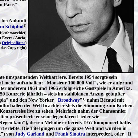
on Paris"
 bei Ankunft
1)
m Schiphol
jksfotoarchief;
t Evers / Anefo;
es
Originalfotos
)
 das Copyright)
hnte umspannenden Weltkarriere. Bereits 1954 sorgte sein
ht mehr aufzuhalten; "Monsieur 100.000 Volt", wie er aufgrund
r anderem 1964 und 1966 erfolgreiche Gastspiele in Amerika,
0 Konzerte jährlich – stets im stahlblauen Anzug, getupfter
1)
mpia" und den New Yorker "
Broadway
"
nahm Bécaud mit
kulturhallen der Welt brachte er stets die Stimmung zum Kochen.
 Konzertreise live zu sehen. Mehrfach nahm der Chansonnier
en präsentierte er seine legendären Lieder wie
Regen kam"), dessen Melodie er bereits 1957 komponiert hatte.
irt erlebte. Die Titel gingen um die ganze Welt und wurden in
t") von
Judy Garland
und
Frank Sinatra
interpretiert, oder "It