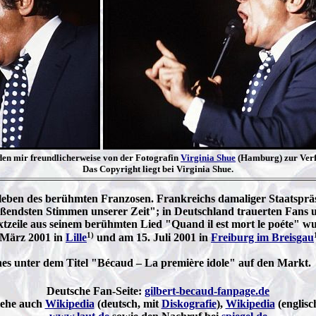
den mir freundlicherweise von der Fotografin
Virginia Shue
(Hamburg) zur Verfü
Das Copyright liegt bei Virginia Shue.
bleben des berühmten Franzosen. Frankreichs damaliger Staatsprä
eißendsten Stimmen unserer Zeit"; in Deutschland trauerten Fans
 Textzeile aus seinem berühmten Lied "Quand il est mort le poéte"
1)
. März 2001 in
Lille
und am 15. Juli 2001 in
Freiburg im Breisgau
nes unter dem Titel "Bécaud – La première idole" auf den Markt.
Deutsche Fan-Seite:
gilbert-becaud-fanpage.de
iehe auch
Wikipedia
(deutsch, mit
Diskografie
),
Wikipedia
(englisc