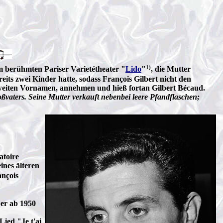
1)
m berühmten Pariser Varietétheater "
Lido
"
, die Mutter
its zwei Kinder hatte, sodass François Gilbert nicht den
 zweiten Vornamen, annehmen und hieß fortan Gilbert Bécaud.
oßvaters. Seine Mutter verkauft nebenbei leere Pfandflaschen;
toire
ines älteren
nçois
 er ab 1950
Lied "Je t'ai