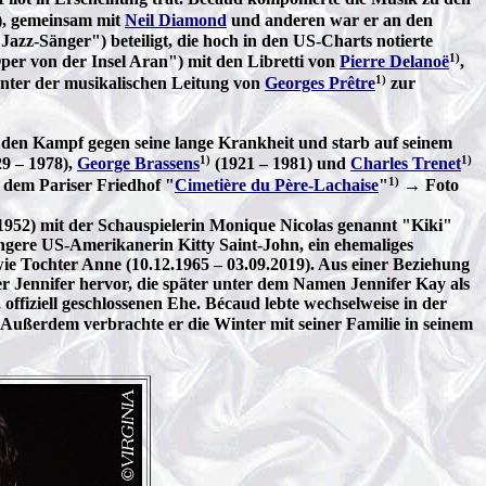
"), gemeinsam mit
Neil Diamond
und anderen war er an den
Jazz-Sänger") beteiligt, die hoch in den US-Charts notierte
1)
er von der Insel Aran") mit den Libretti von
Pierre Delanoë
,
1)
nter der musikalischen Leitung von
Georges Prêtre
zur
den Kampf gegen seine lange Krankheit und starb auf seinem
1)
1)
9 – 1978),
George Brassens
(1921 – 1981) und
Charles Trenet
1)
f dem Pariser Friedhof "
Cimetière du Père-Lachaise
"
→ Foto
it 1952) mit der Schauspielerin Monique Nicolas genannt "Kiki"
jüngere US-Amerikanerin Kitty Saint-John, ein ehemaliges
wie Tochter Anne (10.12.1965 – 03.09.2019). Aus einer Beziehung
er Jennifer hervor, die später unter dem Namen Jennifer Kay als
 offiziell geschlossenen Ehe. Bécaud lebte wechselweise in der
 Außerdem verbrachte er die Winter mit seiner Familie in seinem