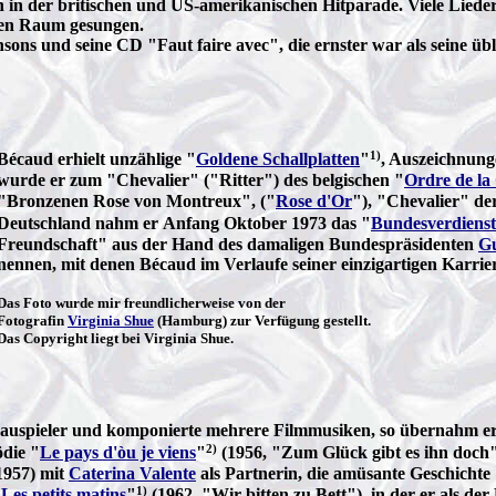
nen in der britischen und US-amerikanischen Hitparade.
Viele Liede
gen Raum gesungen.
sons und seine CD "Faut faire avec", die ernster war als seine ü
1)
Bécaud erhielt unzählige "
Goldene Schallplatten
"
, Auszeichnung
wurde er zum "Chevalier" ("Ritter") des belgischen "
Ordre de l
"Bronzenen Rose von Montreux", ("
Rose d'Or
"), "Chevalier" de
Deutschland nahm er Anfang Oktober 1973 das "
Bundesverdiens
Freundschaft" aus der Hand des damaligen Bundespräsidenten
G
nennen, mit denen Bécaud im Verlaufe seiner einzigartigen Karrie
Das Foto wurde mir freundlicherweise von der
Fotografin
Virginia Shue
(Hamburg) zur Verfügung gestellt.
Das Copyright liegt bei Virginia Shue.
chauspieler und komponierte mehrere Filmmusiken, so übernahm er 
2)
die "
Le pays d'òu je viens
"
(1956, "Zum Glück gibt es ihn doch")
(1957) mit
Caterina Valente
als Partnerin, die amüsante Geschichte
1)
"
Les petits matins
"
(1962, "Wir bitten zu Bett"), in der er als de