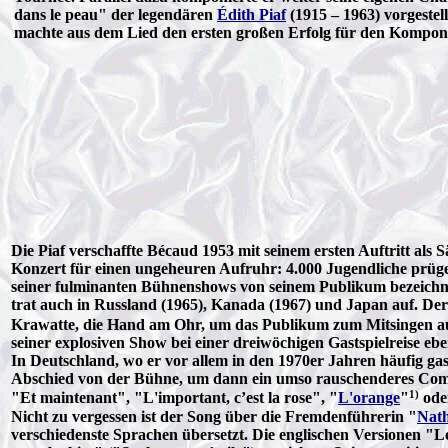
dans le peau" der legendären
Édith Piaf
(1915 – 1963) vorgestell
machte aus dem Lied den ersten großen Erfolg für den Komponis
Die Piaf verschaffte Bécaud 1953 mit seinem ersten Auftritt als 
Konzert für einen ungeheuren Aufruhr: 4.000 Jugendliche prüge
seiner fulminanten Bühnenshows von seinem Publikum bezeichn
trat auch in Russland (1965), Kanada (1967) und Japan auf. Der
Krawatte, die Hand am Ohr, um das Publikum zum Mitsingen au
seiner explosiven Show bei einer dreiwöchigen Gastspielreise e
In Deutschland, wo er vor allem in den 1970er Jahren häufig g
Abschied von der Bühne, um dann ein umso rauschenderes Comeba
1)
"Et maintenant", "L'important, c’est la rose", "
L'orange
"
oder
Nicht zu vergessen ist der Song über die Fremdenführerin "
Nath
verschiedenste Sprachen übersetzt. Die englischen Versionen "L