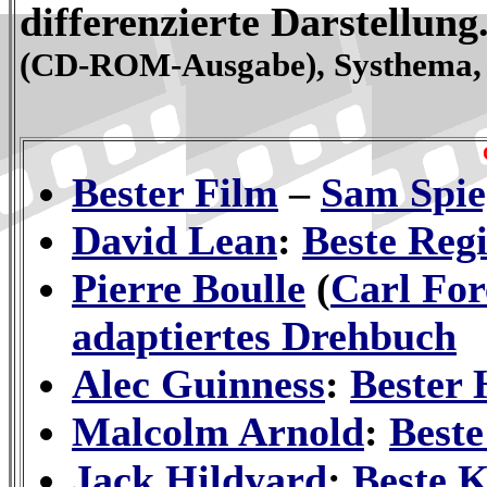
differenzierte Darstellung
(CD-ROM-Ausgabe), Systhema,
Bester Film
–
Sam Spie
David Lean
:
Beste Reg
Pierre Boulle
(
Carl Fo
adaptiertes Drehbuch
Alec Guinness
:
Bester 
Malcolm Arnold
:
Best
Jack Hildyard
:
Beste 