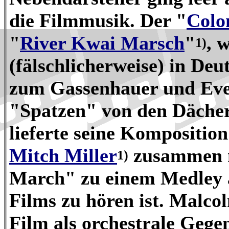
die Filmmusik. Der "
Colo
"
River Kwai Marsch
"
, 
1)
(fälschlicherweise) in De
zum Gassenhauer und Ever
"Spatzen" von den Dächer
lieferte seine Kompositio
Mitch Miller
zusammen m
1)
March" zu einem Medley a
Films zu hören ist. Malco
Film als orchestrale Gege