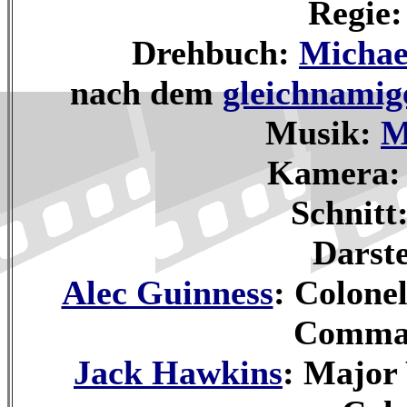
Regie
Drehbuch:
Michae
nach dem
gleichnami
Musik:
M
Kamera
Schnitt
Darste
Alec Guinness
: Colone
Comman
Jack Hawkins
: Major