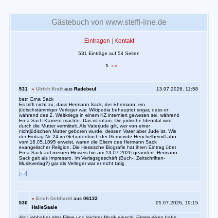
Gästebuch von www.steffi-line.de
Eintragen
|
Kontakt
531 Einträge auf 54 Seiten
1
›
»
531
»
Ulrich Kraft
aus
Radebeul
13.07.2026, 11:58
betr. Erna Sack
Es trifft nicht zu, dass Hermann Sack, der Ehemann, ein
jüdischstämmiger Verleger war. Wikipedia behauptet sogar, dass er
während des 2. Weltkriegs in einem KZ interniert gewesen sei, während
Erna Sach Karriere machte. Das ist infam. Die jüdische Identität wird
durch die Mutter vermittelt. Als Vaterjude gilt, wer von einer
nichtjüdischen Mutter geboren wurde, dessen Vater aber Jude ist. Wie
der Eintrag Nr. 24 im Geburtenbuch der Gemeinde Heuchelheim/Lahn
vom 18.05.1895 erweist, waren die Eltern des Hermann Sack
evangelischer Religion. Die Hessische Biografie hat ihren Eintrag über
Erna Sack auf meinen Hinweis hin am 13.07.2026 geändert. Hermann
Sack galt als Impresaro. Im Verlagsgeschäft (Buch-, Zeitschriften-
Musikverlag?) gar als Verleger war er nicht tätig
»
Erich Gebhardt
aus
06132
530
05.07.2026, 19:15
HalleSaale
Als Liebhaber alter Filme und leichter Musik einschl. Filmmusiken habe