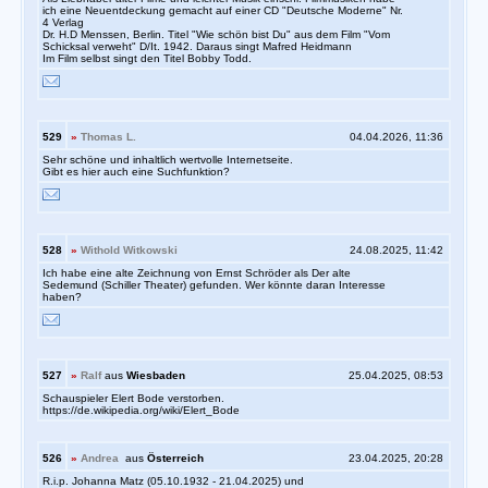
ich eine Neuentdeckung gemacht auf einer CD "Deutsche Moderne" Nr.
4 Verlag
Dr. H.D Menssen, Berlin. Titel "Wie schön bist Du" aus dem Film "Vom
Schicksal verweht" D/It. 1942. Daraus singt Mafred Heidmann
Im Film selbst singt den Titel Bobby Todd.
529
»
Thomas L.
04.04.2026, 11:36
Sehr schöne und inhaltlich wertvolle Internetseite.
Gibt es hier auch eine Suchfunktion?
528
»
Withold Witkowski
24.08.2025, 11:42
Ich habe eine alte Zeichnung von Ernst Schröder als Der alte
Sedemund (Schiller Theater) gefunden. Wer könnte daran Interesse
haben?
527
»
Ralf
aus
Wiesbaden
25.04.2025, 08:53
Schauspieler Elert Bode verstorben.
https://de.wikipedia.org/wiki/Elert_Bode
526
»
Andrea
aus
Österreich
23.04.2025, 20:28
R.i.p. Johanna Matz (05.10.1932 - 21.04.2025) und